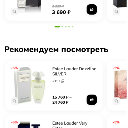
3 880
₽
3 690
₽
Рекомендуем посмотреть
-5%
-5%
Estee Lauder Dazzling
SILVER
+
157
–
15 760
₽
24 760
₽
-5%
-5%
Estee Lauder Very