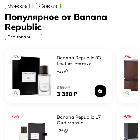
|
Мужские
Женские
Популярное от Banana
Republic
Все товары
-5%
-5%
Banana Republic 83
Leather Reserve
+
33
3 560
₽
3 390
₽
-5%
-6%
Banana Republic 17
Oud Mosaic
+
36