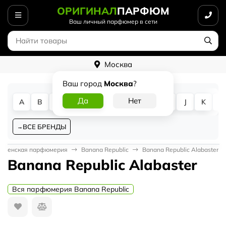
ОРИГИНАЛ
ПАРФЮМ
Ваш личный парфюмер в сети
Москва
Ваш город
Москва
?
A
B
C
D
E
F
G
H
I
J
K
L
ВСЕ БРЕНДЫ
Женская парфюмерия
Banana Republic
Banana Republic Alabaster
Banana Republic Alabaster
Вся парфюмерия Banana Republic