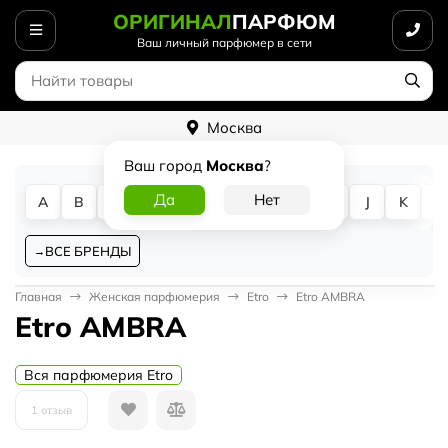
ОРИГИНАЛ
ПАРФЮМ
Ваш личный парфюмер в сети
Москва
Ваш город
Москва
?
A
B
C
D
E
F
G
H
I
J
K
L
ВСЕ БРЕНДЫ
Главная
Женская парфюмерия
Etro
Etro AMBRA
Etro AMBRA
Вся парфюмерия Etro
1 отзыв