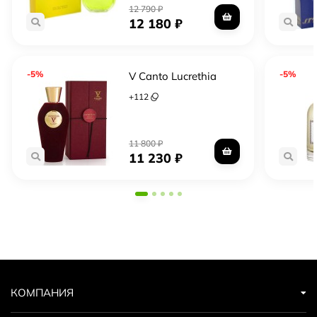
12 790
₽
12 180
₽
-5%
-5%
V Canto Lucrethia
+
112
11 800
₽
11 230
₽
КОМПАНИЯ