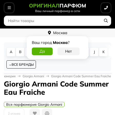
ОРИГИНАЛ
ПАРФЮМ
Ваш личный парфюмер в сети
Москва
Ваш город
Москва
?
A
B
C
D
E
F
G
H
I
J
K
L
ВСЕ БРЕНДЫ
арфюмерия
Giorgio Armani
Giorgio Armani Code Summer Eau Fraiche
Giorgio Armani Code Summer
Eau Fraiche
Вся парфюмерия Giorgio Armani
2 отзыва