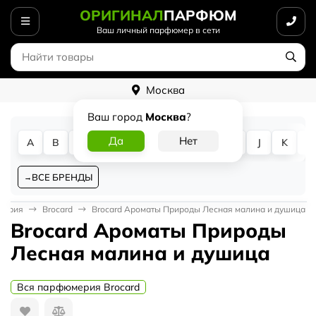
ОРИГИНАЛ
ПАРФЮМ
Ваш личный парфюмер в сети
Москва
Ваш город
Москва
?
A
B
C
D
E
F
G
H
I
J
K
L
ВСЕ БРЕНДЫ
мерия
Brocard
Brocard Ароматы Природы Лесная малина и душица
Brocard Ароматы Природы
Лесная малина и душица
Вся парфюмерия Brocard