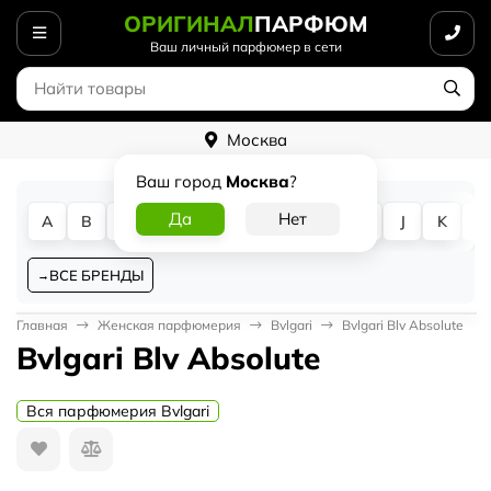
ОРИГИНАЛ
ПАРФЮМ
Ваш личный парфюмер в сети
Москва
Ваш город
Москва
?
A
B
C
D
E
F
G
H
I
J
K
L
ВСЕ БРЕНДЫ
Главная
Женская парфюмерия
Bvlgari
Bvlgari Blv Absolute
Bvlgari Blv Absolute
Вся парфюмерия Bvlgari