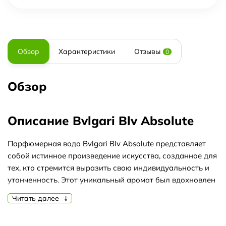
Обзор
Характеристики
Отзывы
0
Обзор
Описание Bvlgari Blv Absolute
Парфюмерная вода Bvlgari Blv Absolute представляет
собой истинное произведение искусства, созданное для
тех, кто стремится выразить свою индивидуальность и
утонченность. Этот уникальный аромат был вдохновлен
непревзойденной красотой итальянской природы и
Читать далее
передает волшебство и элегантность марки Bvlgari.
Bvlgari Blv Absolute открывается свежими нотами