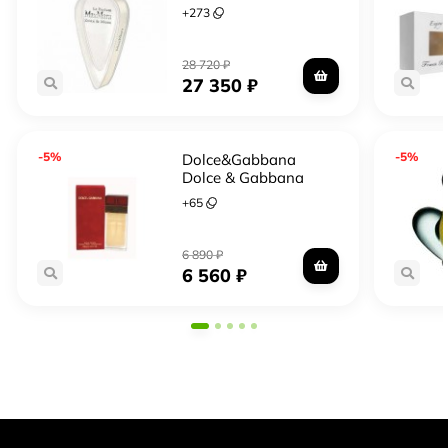
+
273
28 720
₽
27 350
₽
-5%
-5%
Dolce&Gabbana
Dolce & Gabbana
+
65
6 890
₽
6 560
₽