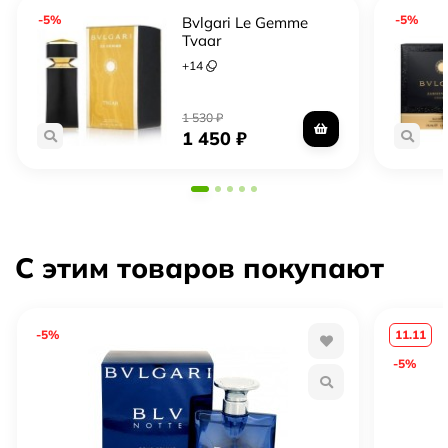
Тестер — полноценный флакон, часто без
-5%
-5%
Bvlgari Le Gemme
Tygar
подарочной упаковки, обычно выгоднее
Полный флакон — запечатанный оригинал в
+
14
заводской упаковке
1 530
₽
1 450
₽
С этим товаров покупают
-5%
11.11
-5%