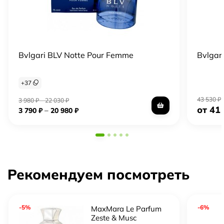
Bvlgari BLV Notte Pour Femme
Bvlgar
+
37
43 530
₽
3 980
₽
–
22 030
₽
от 41
–
3 790
₽
20 980
₽
Рекомендуем посмотреть
-5%
-6%
MaxMara Le Parfum
Zeste & Musc