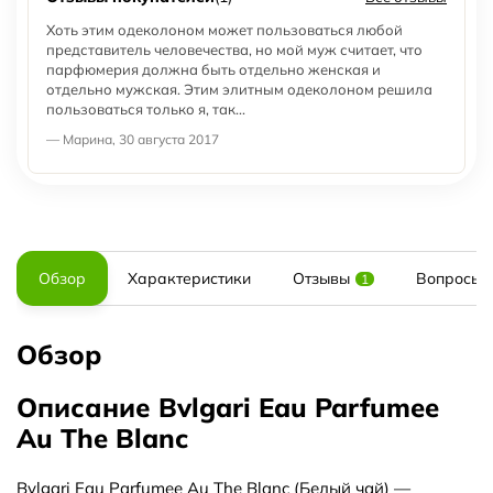
Хоть этим одеколоном может пользоваться любой
представитель человечества, но мой муж считает, что
парфюмерия должна быть отдельно женская и
отдельно мужская. Этим элитным одеколоном решила
пользоваться только я, так...
— Марина, 30 августа 2017
Обзор
Характеристики
Отзывы
Вопросы и
1
Обзор
Описание Bvlgari Eau Parfumee
Au The Blanc
Bvlgari Eau Parfumee Au The Blanc (Белый чай) —