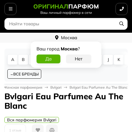
ОРИГИНАЛ
ПАРФЮМ
Ваш личный парфюмер в сети
Москва
Ваш город
Москва
?
A
B
C
D
E
F
G
H
I
J
K
L
ВСЕ БРЕНДЫ
Женская парфюмерия
Bvlgari
Bvlgari Eau Parfumee Au The Blanc
Bvlgari Eau Parfumee Au The
Blanc
Вся парфюмерия Bvlgari
1 отзыв