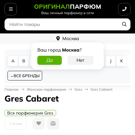
ОРИГИНАЛ
ПАРФЮМ
Ваш личный парфюмер в сети
Москва
Ваш город
Москва
?
A
B
C
D
E
F
G
H
I
J
K
L
ВСЕ БРЕНДЫ
Главная
Женская парфюмерия
Gres
Gres Cabaret
Gres Cabaret
Вся парфюмерия Gres
1 отзыв