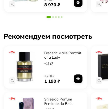
8 970
₽
Рекомендуем посмотреть
-5%
-5%
Frederic Malle Portrait
of a Lady
+
11
1 250
₽
1 190
₽
-5%
-5%
Shiseido Parfum
Feminite du Bois