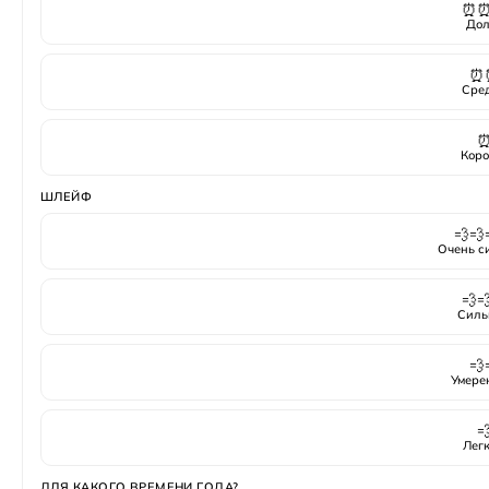
⏰
Дол
⏰
Сре
Коро
ШЛЕЙФ
💨💨
Очень с
💨
Силь
💨
Умере

Лег
ДЛЯ КАКОГО ВРЕМЕНИ ГОДА?