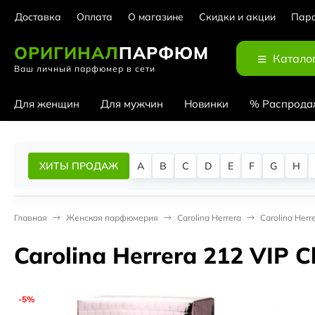
Доставка
Оплата
О магазине
Скидки и акции
Парф
ОРИГИНАЛ
ПАРФЮМ
Катало
Ваш личный парфюмер в сети
Для женщин
Для мужчин
Новинки
% Распрода
ХИТЫ ПРОДАЖ
A
B
C
D
E
F
G
H
Главная
Женская парфюмерия
Carolina Herrera
Carolina Herre
Carolina Herrera 212 VIP C
-5%