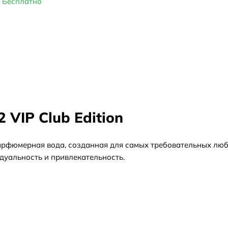
Бесплатно
 VIP Club Edition
ая парфюмерная вода, созданная для самых требовательных л
дуальность и привлекательность.
 Каролиной Херрерой, талантливой дизайнером из Венесуэлы. 
ов и парфюмерии. Carolina Herrera 212 VIP Club Edition - 