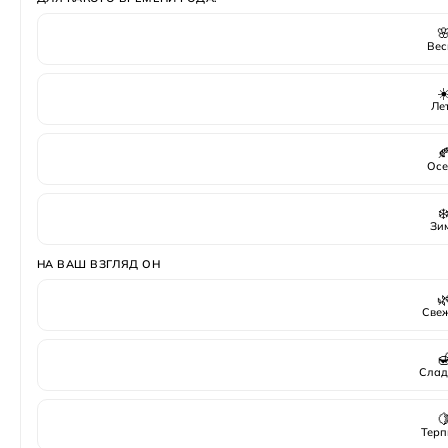

Вес
☀
Ле

Осе
❄
Зи
НА ВАШ ВЗГЛЯД ОН

Све

Слад

Терп