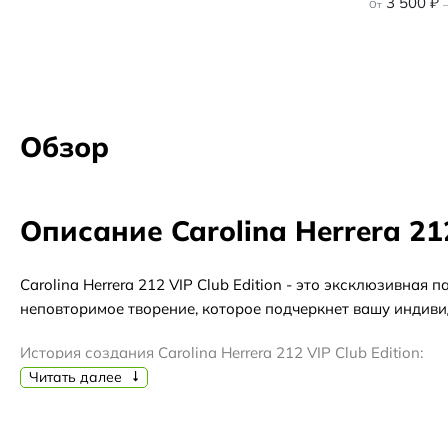
3 500
₽
От
–
Обзор
Описание Carolina Herrera 212
Carolina Herrera 212 VIP Club Edition - это эксклюзивн
неповторимое творение, которое подчеркнет вашу индиви
История создания Carolina Herrera 212 VIP Club Edition:
Carolina Herrera - известная мировая марка, основанная
Читать далее
роскошными и элегантными коллекциями одежды, аксессуар
выпущенных брендом.