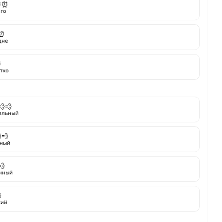
⏰⏰
го
⏰
дне
⏰
тко
💨💨
ильный
💨
ный
💨
нный

кий