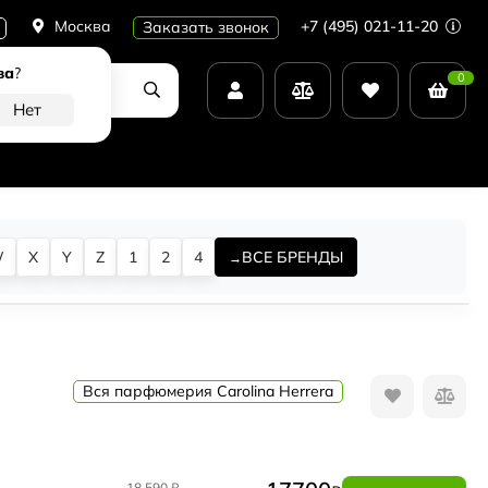
Москва
+7 (495) 021-11-20
Заказать звонок
ва
?
0
W
X
Y
Z
1
2
4
ВСЕ БРЕНДЫ
Вся парфюмерия Carolina Herrera
18 590
₽