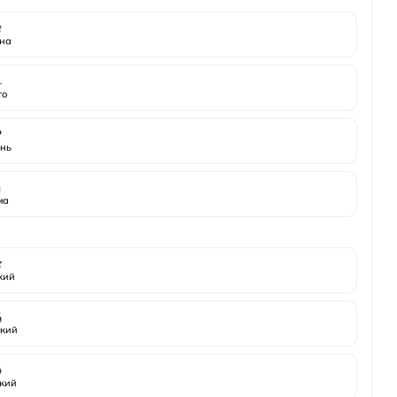

на
️
то

нь
️
ма

жий

кий

кий