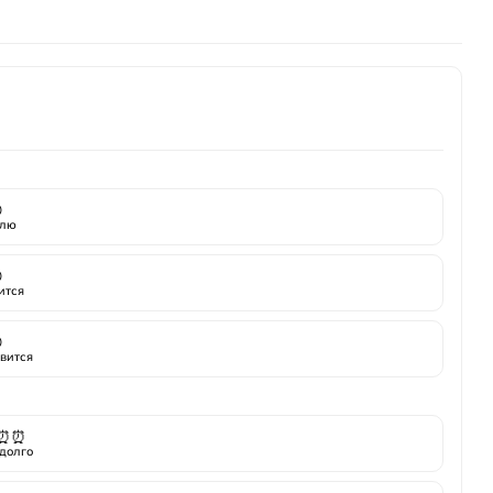
,
Сорбе

лю

ится

вится
⏰⏰
долго