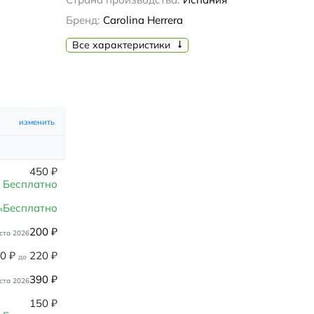
Бренд:
Carolina Herrera
Все характеристики
изменить
450
₽
Бесплатно
Бесплатно
я
200
₽
ста 2026
80
₽
220
₽
до
390
₽
ста 2026
150
₽