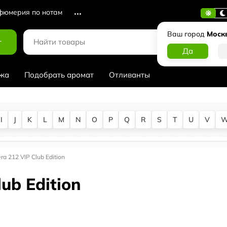
юмерия по нотам
Ваш город
Моск
г
жа
Подобрать аромат
Отливанты
I
J
K
L
M
N
O
P
Q
R
S
T
U
V
ra 212 VIP Club Edition
lub Edition