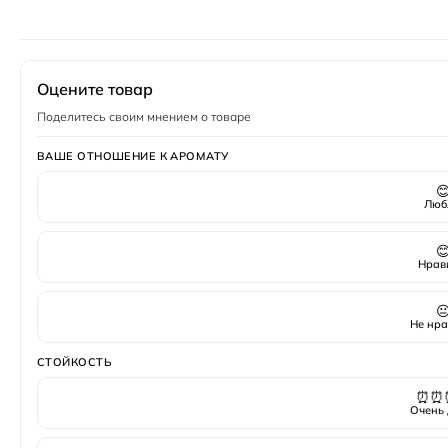
Год создания
2015
Верхние ноты
Цитрусы
,
черная смородина
Пол
Женский
Оцените товар
Поделитесь своим мнением о товаре
ВАШЕ ОТНОШЕНИЕ К АРОМАТУ

Люб

Нрав

Не нра
СТОЙКОСТЬ
⏰⏰
Очень 