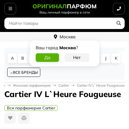
ОРИГИНАЛ
ПАРФЮМ
Ваш личный парфюмер в сети
Москва
Ваш город
Москва
?
A
B
C
D
E
F
G
H
I
J
K
L
ВСЕ БРЕНДЫ
ная
Женская парфюмерия
Cartier
Cartier IV L`Heure Fougueuse
Cartier IV L`Heure Fougueuse
Вся парфюмерия Cartier