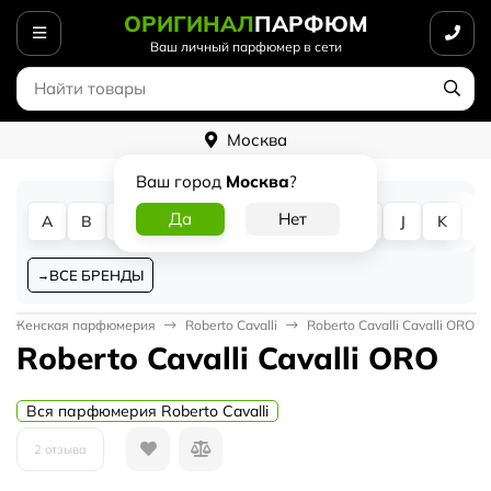
ОРИГИНАЛ
ПАРФЮМ
Ваш личный парфюмер в сети
Москва
Ваш город
Москва
?
A
B
C
D
E
F
G
H
I
J
K
L
ВСЕ БРЕНДЫ
Женская парфюмерия
Roberto Cavalli
Roberto Cavalli Cavalli ORO
Roberto Cavalli Cavalli ORO
Вся парфюмерия Roberto Cavalli
2 отзыва