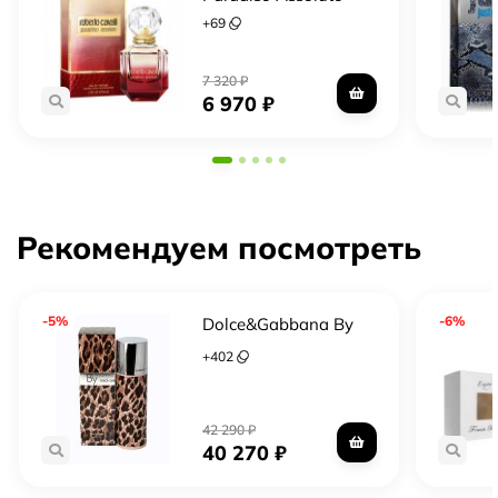
Полный флакон — запечатанный оригинал в
+
69
заводской упаковке
7 320
₽
6 970
₽
Рекомендуем посмотреть
-5%
-6%
Dolce&Gabbana By
+
402
42 290
₽
40 270
₽