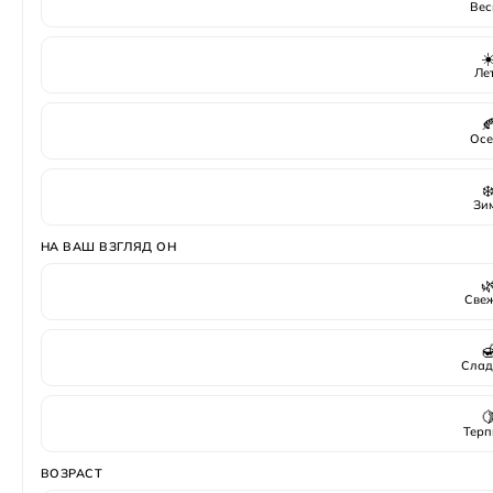
Вес
☀
Ле

Осе
❄
Зи
НА ВАШ ВЗГЛЯД ОН

Све

Слад

Терп
ВОЗРАСТ