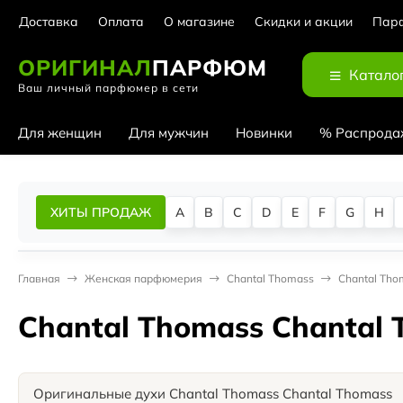
Доставка
Оплата
О магазине
Скидки и акции
Парф
ОРИГИНАЛ
ПАРФЮМ
Катало
Ваш личный парфюмер в сети
Для женщин
Для мужчин
Новинки
% Распрода
ХИТЫ ПРОДАЖ
A
B
C
D
E
F
G
H
Главная
Женская парфюмерия
Chantal Thomass
Chantal Tho
Chantal Thomass Chantal
Оригинальные духи Chantal Thomass Chantal Thomass