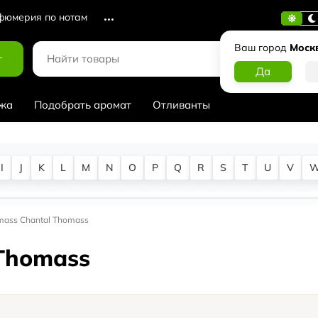
юмерия по нотам
Ваш город
Моск
г
жа
Подобрать аромат
Отливанты
I
J
K
L
M
N
O
P
Q
R
S
T
U
V
mass Chantal Thomass
 Thomass