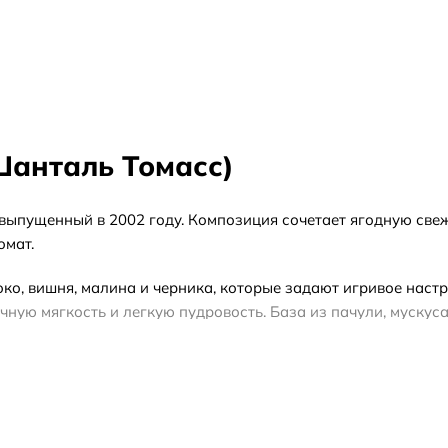
Шанталь Томасс)
выпущенный в 2002 году. Композиция сочетает ягодную све
омат.
о, вишня, малина и черника, которые задают игривое настро
ную мягкость и легкую пудровость. База из пачули, мускуса
свежают весной и летом, а восточно-древесная база согрева
роматом, тестер — практичный вариант без подарочной упа