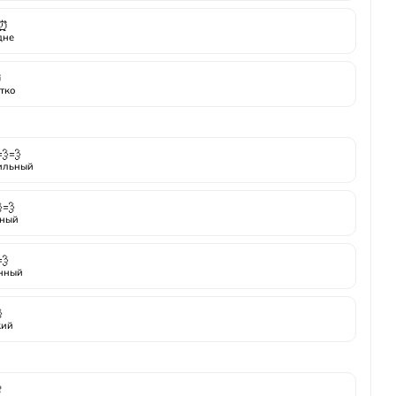
⏰
дне
⏰
тко
💨💨
ильный
💨
ный
💨
нный

кий
