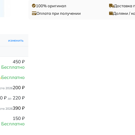
100% оригинал
Доставка 
Оплата при получении
Долями / к
изменить
450
₽
Бесплатно
Бесплатно
а
200
₽
ста 2026
80
₽
220
₽
до
390
₽
ста 2026
150
₽
Бесплатно