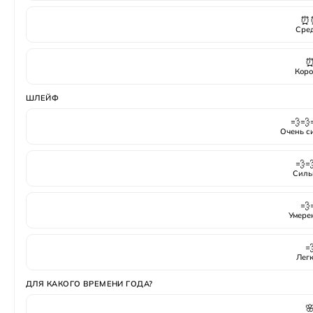
⏰
Сре
Коро
ШЛЕЙФ
💨💨
Очень с
💨
Силь
💨
Умере

Лег
ДЛЯ КАКОГО ВРЕМЕНИ ГОДА?
