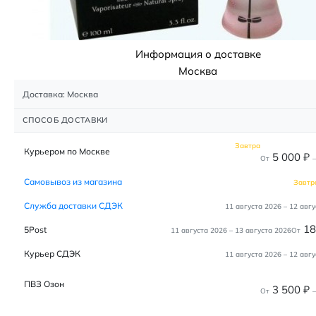
Информация о доставке
Москва
Доставка: Москва
СПОСОБ ДОСТАВКИ
Завтра
Курьером по Москве
5 000
₽
От
–
Самовывоз из магазина
Завтр
Служба доставки СДЭК
11 августа 2026
–
12 авгу
1
5Post
11 августа 2026
–
13 августа 2026
От
Курьер СДЭК
11 августа 2026
–
12 авгу
ПВЗ Озон
3 500
₽
От
–