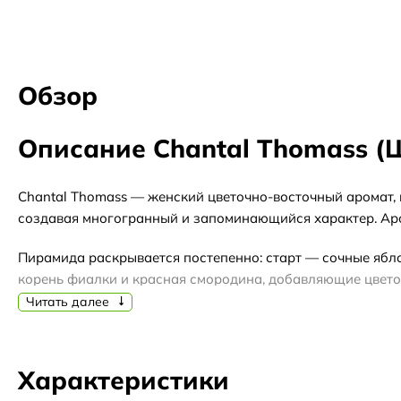
Обзор
Описание Chantal Thomass (
Chantal Thomass — женский цветочно-восточный аромат, 
создавая многогранный и запоминающийся характер. Ар
Пирамида раскрывается постепенно: старт — сочные яблок
корень фиалки и красная смородина, добавляющие цветоч
глубину, оставляя уютный шлейф.
Читать далее
Аромат универсален по сезону: ягодно-цветочные ноты о
обратите внимание: отливант удобен для знакомства с а
Характеристики
для подарка или личной коллекции.