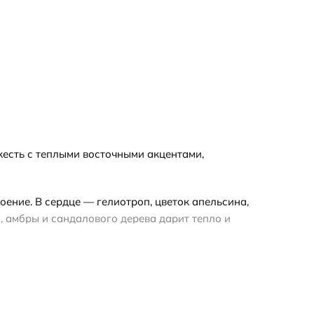
жесть с теплыми восточными акцентами,
ение. В сердце — гелиотроп, цветок апельсина,
, амбры и сандалового дерева дарит тепло и
ет осенью и зимой. При выборе формата
ковки, полный флакон — запечатанный оригинал