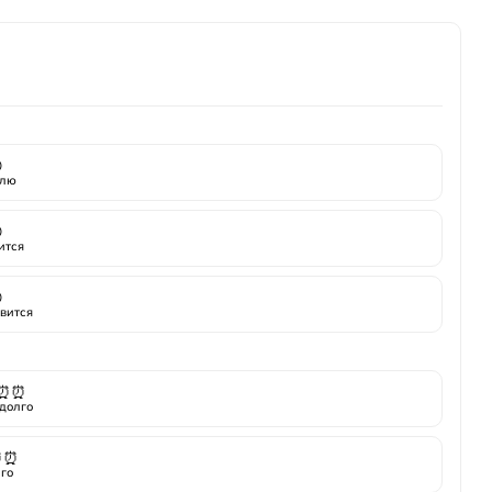
ской упаковке

лю

ится

вится
⏰⏰
долго
⏰⏰
го