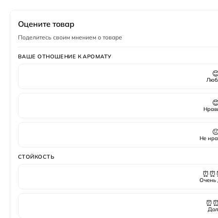
Полный флакон
— запечатанный оригинал в завод
Оцените товар
Поделитесь своим мнением о товаре
ВАШЕ ОТНОШЕНИЕ К АРОМАТУ

Люб

Нрав

Не нра
СТОЙКОСТЬ
⏰⏰
Очень 
⏰
Дол