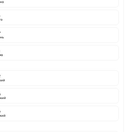
на
️
то

нь
️
ма

жий

кий

кий