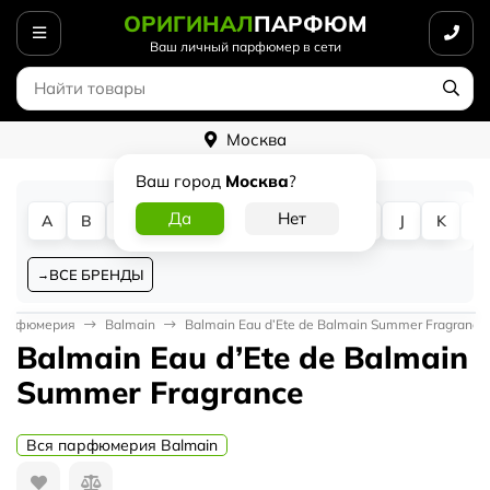
ОРИГИНАЛ
ПАРФЮМ
Ваш личный парфюмер в сети
Москва
Ваш город
Москва
?
A
B
C
D
E
F
G
H
I
J
K
L
ВСЕ БРЕНДЫ
парфюмерия
Balmain
Balmain Eau d’Ete de Balmain Summer Fragrance
Balmain Eau d’Ete de Balmain
Summer Fragrance
Вся парфюмерия Balmain