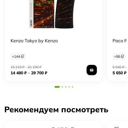
Kenzo Tokyo by Kenzo
Paco R
+
144
+
56
15 210
₽
–
31 190
₽
5 940
₽
–
–
14 480
₽
29 700
₽
5 650
₽
Рекомендуем посмотреть