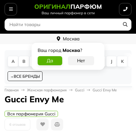
ОРИГИНАЛ
ПАРФЮМ
Ваш личный парфюмер в сети
Москва
Ваш город
Москва
?
A
B
C
D
E
F
G
H
I
J
K
L
ВСЕ БРЕНДЫ
Главная
Женская парфюмерия
Gucci
Gucci Envy Me
Gucci Envy Me
Вся парфюмерия Gucci
6 отзывов