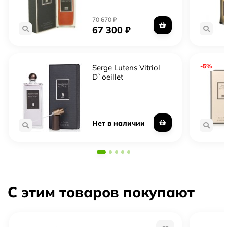
Ценителям ароматов с медовыми и пудровыми
оттенками
70 670
₽
67 300
₽
Форматы в каталоге
Отливант — небольшой объём из оригинального
-5%
Serge Lutens Vitriol
D`oeillet
флакона, чтобы попробовать до полного флакона
Тестер — полноценный флакон, часто без
подарочной упаковки, обычно выгоднее
Полный флакон — запечатанный оригинал в
Нет в наличии
заводской упаковке
С этим товаров покупают