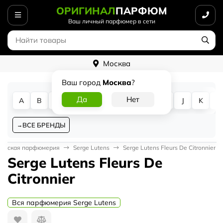
ОРИГИНАЛ
ПАРФЮМ
Ваш личный парфюмер в сети
Москва
Ваш город
Москва
?
A
B
C
D
E
F
G
H
I
J
K
L
ВСЕ БРЕНДЫ
енская парфюмерия
Serge Lutens
Serge Lutens Fleurs De Citronnier
Serge Lutens Fleurs De
Citronnier
Вся парфюмерия Serge Lutens