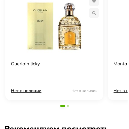
Guerlain Jicky
Montal
Нет в наличии
Нет в 
Нет в наличии
Рекомендуем посмотреть