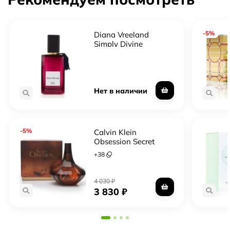
-5%
Diana Vreeland
Simply Divine
Нет в наличии
-5%
Calvin Klein
Obsession Secret
+
38
4 030
₽
3 830
₽