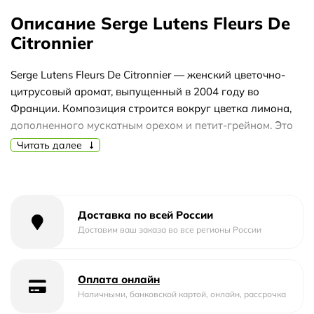
Описание Serge Lutens Fleurs De
Citronnier
Serge Lutens Fleurs De Citronnier — женский цветочно-
цитрусовый аромат, выпущенный в 2004 году во
Франции. Композиция строится вокруг цветка лимона,
дополненного мускатным орехом и петит-грейном. Это
свежий, но насыщенный аромат, который подходит для
Читать далее
весны, лета и осени, а также для дневного и вечернего
использования.
Верхние ноты открываются пряным мускатным орехом,
Доставка по всей России
горьковатым петит-грейном и ярким цветком лимона. В
Доставим ваш заказа во все регионы России
сердце раскрываются медовые оттенки, нежная нероли
и насыщенная тубероза. База состоит из мускуса, ириса
и стиракса, придавая аромату теплоту и глубину.
Оплата онлайн
Fleurs De Citronnier — это аромат, который можно носить
Наличными, банковской картой, онлайн, рассрочка
в тёплое время года, когда хочется свежести с