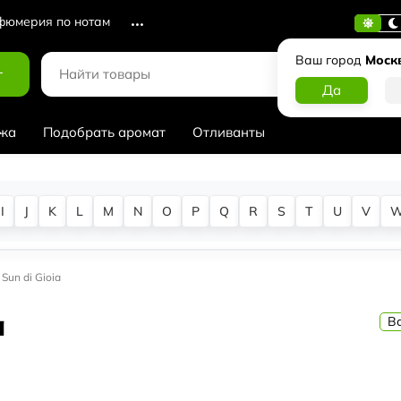
юмерия по нотам
Ваш город
Моск
г
жа
Подобрать аромат
Отливанты
I
J
K
L
M
N
O
P
Q
R
S
T
U
V
Sun di Gioia
a
В