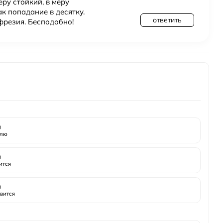
ру стойкий, в меру
к попадание в десятку.
ответить
фрезия. Бесподобно!

лю

ится

вится