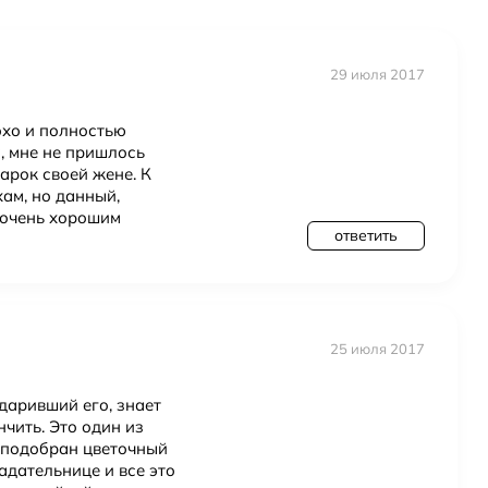
я
29 июля 2017
охо и полностью
 мне не пришлось
арок своей жене. К
хам, но данный,
 очень хорошим
ответить
25 июля 2017
даривший его, знает
чить. Это один из
 подобран цветочный
адательнице и все это