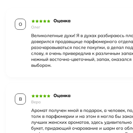
Верхние ноты
бергамот
,
фрезия
,
Ноты мор
Оценка
Пол
Женский
О
Олег
Великолепные духи! Я в духах разбираюсь пл
доверился продавщице парфюмерного отдела,
разочаровываться после покупки, а делал под
слову, я очень привередлив к различным запа
нежный восточно-цветочный, запах, оказался
выбором.
Оценка
В
Вера
Аромат получен мной в подарок, а человек, по
толк в парфюмерии и на этом я могла бы закон
лучших женских ароматов, здесь удивительно
букет, придающий очарование и шарм его обл