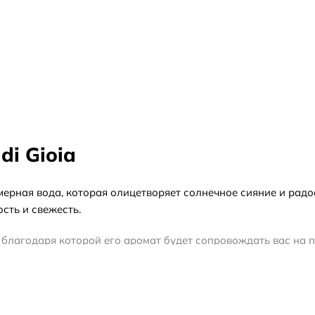
di Gioia
юмерная вода, которая олицетворяет солнечное сияние и радо
сть и свежесть.
ю, благодаря которой его аромат будет сопровождать вас на
ркий характер. Затем аромат переходит в сердце, где расц
mani Sun di Gioia окутывает вас теплыми и солнечными акк