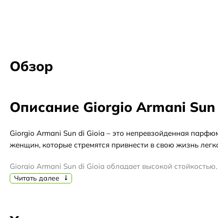
Обзор
Описание Giorgio Armani Sun 
Giorgio Armani Sun di Gioia – это непревзойденная парф
женщин, которые стремятся привнести в свою жизнь легко
Giorgio Armani Sun di Gioia обладает высокой стойкость
нотами цитрусовых, которые придают ему освежающий и я
Читать далее
женственность и элегантность. В завершении, Giorgio Ar
умиротворения.