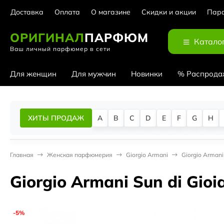
Доставка
Оплата
О магазине
Скидки и акции
Парф
ОРИГИНАЛ
ПАРФЮМ
Катало
Ваш личный парфюмер в сети
Для женщин
Для мужчин
Новинки
% Распрода
ХИТЫ ПРОДАЖ
A
B
C
D
E
F
G
H
Главная
Женская парфюмерия
Giorgio Armani
Giorgio Armani 
Giorgio Armani Sun di Gioi
-5%