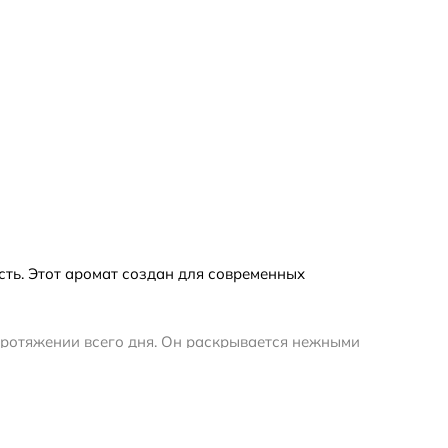
сть. Этот аромат создан для современных
 протяжении всего дня. Он раскрывается нежными
ветают ноты белых цветов, подчеркивающие
ордами древесины, создавая ощущение комфорта и