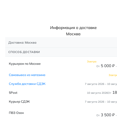
Информация о доставке
Москва
Доставка: Москва
СПОСОБ ДОСТАВКИ
Завтра
Курьером по Москве
5 000
₽
От
–
Самовывоз из магазина
Завтр
Служба доставки СДЭК
7 августа 2026
–
10 авгу
1
5Post
10 августа 2026
От
Курьер СДЭК
7 августа 2026
–
10 авгу
ПВЗ Озон
3 500
₽
От
–