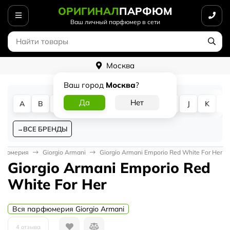
ОРИГИНАЛ
ПАРФЮМ
Ваш личный парфюмер в сети
Москва
Ваш город
Москва
?
A
B
C
D
E
F
G
H
I
J
K
L
ВСЕ БРЕНДЫ
рфюмерия
Giorgio Armani
Giorgio Armani Emporio Red White For Her
Giorgio Armani Emporio Red
White For Her
Вся парфюмерия Giorgio Armani
4 отзыва