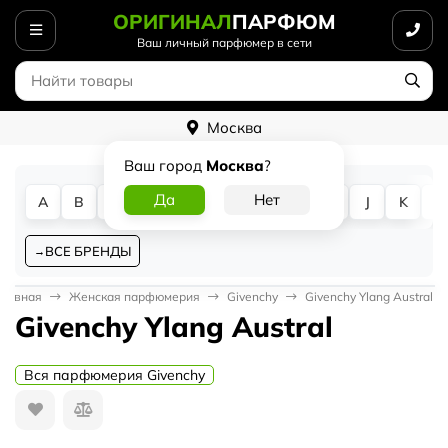
ОРИГИНАЛ
ПАРФЮМ
Ваш личный парфюмер в сети
Москва
Ваш город
Москва
?
A
B
C
D
E
F
G
H
I
J
K
L
ВСЕ БРЕНДЫ
Главная
Женская парфюмерия
Givenchy
Givenchy Ylang Austral
Givenchy Ylang Austral
Вся парфюмерия Givenchy