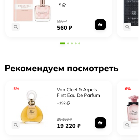
+
5
590
₽
560
₽
Рекомендуем посмотреть
-5%
-6%
Van Cleef & Arpels
First Eau De Parfum
+
192
20 190
₽
19 220
₽