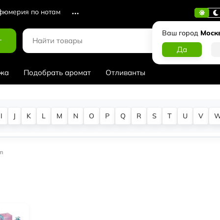
юмерия по нотам
Ваш город
Моск
г
жа
Подобрать аромат
Отливанты
I
J
K
L
M
N
O
P
Q
R
S
T
U
V
sm