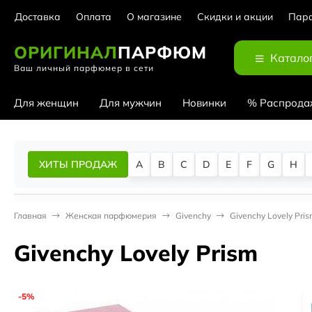
Доставка
Оплата
О магазине
Скидки и акции
Парф
ОРИГИНАЛ
ПАРФЮМ
Катало
Ваш личный парфюмер в сети
Для женщин
Для мужчин
Новинки
% Распрода
ХИТЫ ПРОДАЖ
A
B
C
D
E
F
G
H
Главная
Женская парфюмерия
Givenchy
Givenchy Lovely Pri
Givenchy Lovely Prism
-5%