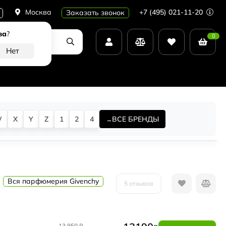
Москва
+7 (495) 021-11-20
Заказать звонок
ва
?
0
W
X
Y
Z
1
2
4
ВСЕ БРЕНДЫ
Вся парфюмерия Givenchy
5 отзывов
13 850
₽