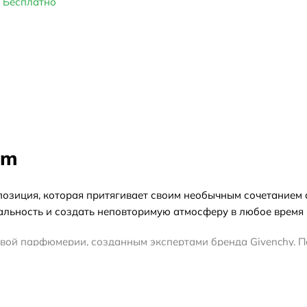
Бесплатно
sm
мпозиция, которая притягивает своим необычным сочетанием
льность и создать неповторимую атмосферу в любое время 
ровой парфюмерии, созданным экспертами бренда Givenchy. 
сенсацию и элегантность.
оскошными и стильными парфюмерными композициями. Бренд 
утации и высокому качеству продукции.