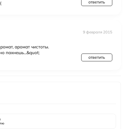
ответить
(
9 февраля 2015
аромат, аромат чистоты.
о пахнешь...&quot;
ответить

лю