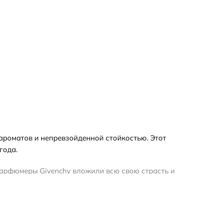
 ароматов и непревзойденной стойкостью. Этот
года.
Парфюмеры Givenchy вложили всю свою страсть и
существует уже более полувека и завоевал