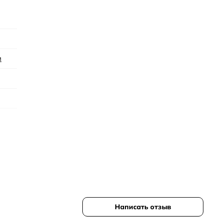
менных, уверенных в себе женщин. Его ноты раскрываются св
цветов и древесины. Этот аромат подходит для любого време
и
Написать отзыв