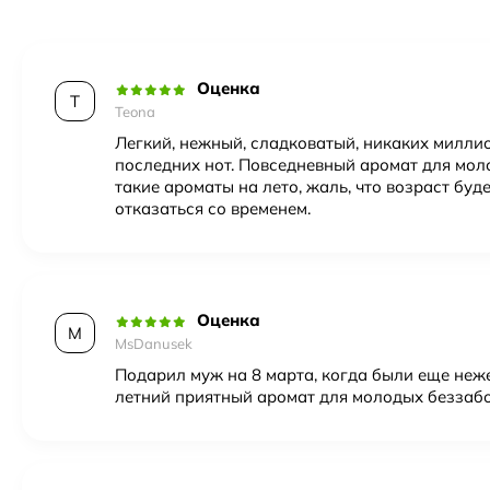
Год создания
2006
Верхние ноты
Цитрусы
,
зеленое яблоко
,
к
Оценка
Пол
Женский
T
Teona
Легкий, нежный, сладковатый, никаких милли
последних нот. Повседневный аромат для мо
такие ароматы на лето, жаль, что возраст буде
отказаться со временем.
Оценка
M
MsDanusek
Подарил муж на 8 марта, когда были еще неже
летний приятный аромат для молодых беззабо