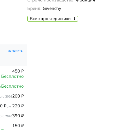
Бренд:
Givenchy
Все характеристики
изменить
450
₽
Бесплатно
Бесплатно
я
200
₽
ста 2026
80
₽
220
₽
до
390
₽
ста 2026
150
₽