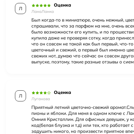
Оценка
Л
ЛанаЛанка
Был когда-то в миниатюре, очень нежный, цве
спрашивали, что за парфюм на мне, очень все
было возможности его купить, и по прошестви
купила даже не проверяя сотку, когда принесл
что он совсем не такой как был первый, что-то
цветочный и свежий, а первый был именно цв
свежих нот, думаю что сейчас он совсем друго
выпуске, поэтому, такие разные отзывы о сие
Оценка
Л
Луганова
Приятный летний цветочно-свежий аромат.Слы
пионы и яблоки. Для меня в одном ключе с Л
Омния Кристаллин. Для офисных девушек, у к
код(белая блузка и т.д) или тех, кто работает 
задушить никого, но произвести приятное впе