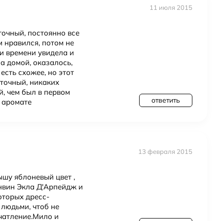
11 июля 2015
точный, постоянно все
м нравился, потом не
и времени увидела и
а домой, оказалось,
 есть схожее, но этот
еточный, никаких
й, чем был в первом
ответить
м аромате
13 февраля 2015
шу яблоневый цвет ,
анвин Экла Д'Арпейдж и
оторых дресс-
с людьми, чтоб не
чатление.Мило и