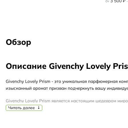
3 500
₽
От
–
Обзор
Описание Givenchy Lovely Pri
Givenchy Lovely Prism - это уникальная парфюмерная ко
изысканный аромат призван подчеркнуть вашу индивидуа
Givenchy Lovely Prism является настоящим шедевром ми
талант в этот аромат, чтобы подарить вам неповторимую 
Читать далее
Givenchy - это французский бренд, известный своими р
мировую популярность благодаря своей безупречной реп