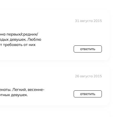
ассия
31 августа 2015
она первых/средних/
лодых девушек. Люблю
т требовать от них
ответить
26 августа 2015
наты. Легкий, весенне-
ответить
тных девушек.