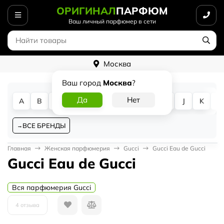
ОРИГИНАЛ
ПАРФЮМ
Ваш личный парфюмер в сети
Москва
Ваш город
Москва
?
A
B
C
D
E
F
G
H
I
J
K
L
ВСЕ БРЕНДЫ
Главная
Женская парфюмерия
Gucci
Gucci Eau de Gucci
Gucci Eau de Gucci
Вся парфюмерия Gucci
4 отзыва