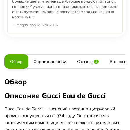
большие цветы и поменьше,которые придают тот запах
горчинки букету, пахнет праздником,не очень громко,но
очень аутентично, позже появляется запах как сочных
красных и...
— magnoliabb, 29 мая 2015
Обзор
Характеристики
Отзывы
Вопросы и
4
Обзор
Описание Gucci Eau de Gucci
Gucci Eau de Gucci — женский цветочно-цитрусовый
аромат, выпущенный в 1974 году. Он относится к
классическим композициям, где свежесть цитрусовых
сочетается с насыщенным цветочным сердцем. Аромат