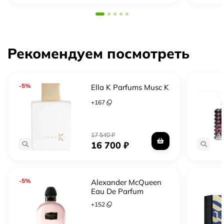
Рекомендуем посмотреть
-5%
Ella K Parfums Musc K
+
167
17 540
₽
16 700
₽
-5%
Alexander McQueen
Eau De Parfum
+
152