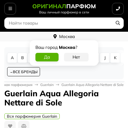
ОРИГИНАЛ
ПАРФЮМ
Ваш личный парфюмер в сети
Москва
Ваш город
Москва
?
A
B
C
D
E
F
G
H
I
J
K
L
ВСЕ БРЕНДЫ
нская парфюмерия
Guerlain
Guerlain Aqua Allegoria Nettare di Sole
Guerlain Aqua Allegoria
Nettare di Sole
Вся парфюмерия Guerlain