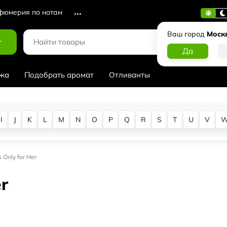
юмерия по нотам
Ваш город
Моск
г
жа
Подобрать аромат
Отливанты
I
J
K
L
M
N
O
P
Q
R
S
T
U
V
 Only for Her
r