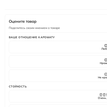
Год создания
2011
Верхние ноты
грейпфрут
,
фрезия
Пол
Женский
Оцените товар
Поделитесь своим мнением о товаре
ВАШЕ ОТНОШЕНИЕ К АРОМАТУ

Люб

Нрав

Не нра
СТОЙКОСТЬ
⏰⏰
Очень 