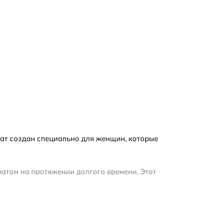
мат создан специально для женщин, которые
матом на протяжении долгого времени. Этот
асе.
 ощущение свежести и энергии. Затем
ромата можно почувствовать теплые и