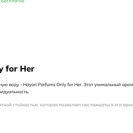
Бесплатно
 for Her
 воду - Hayari Parfums Only for Her. Этот уникальный аро
видуальность.
оятной стойкостью, которая позволяет наслаждаться его аро
в, когда его теплые и уютные ноты раскрываются во всей кр
и нотами бергамота и мандарина, которые мгновенно придают
добавляя нотки женственности и романтики. В завершении а