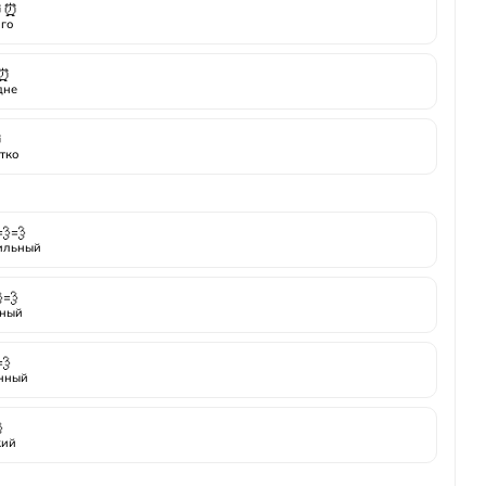
⏰⏰
го
⏰
дне
⏰
тко
💨💨
ильный
💨
ный
💨
нный

кий