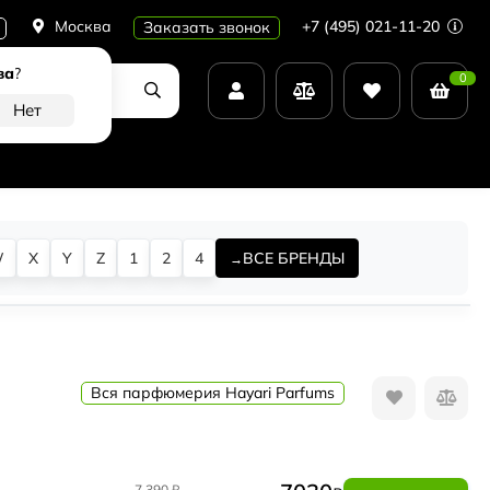
Москва
+7 (495) 021-11-20
Заказать звонок
ва
?
0
W
X
Y
Z
1
2
4
ВСЕ БРЕНДЫ
Вся парфюмерия Hayari Parfums
7 390
₽