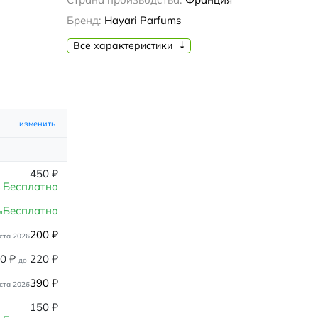
Бренд:
Hayari Parfums
Все характеристики
изменить
450
₽
Бесплатно
Бесплатно
я
200
₽
ста 2026
80
₽
220
₽
до
390
₽
ста 2026
150
₽