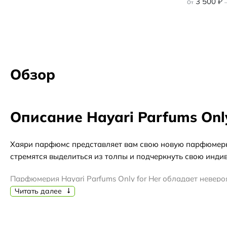
3 500
₽
От
–
Обзор
Описание Hayari Parfums Only
Хаяри парфюмс представляет вам свою новую парфюмерную
стремятся выделиться из толпы и подчеркнуть свою инди
Парфюмерия Hayari Parfums Only for Her обладает невер
аромат идеально подходит для осеннего и зимнего сезоно
Читать далее
Аромат Hayari Parfums Only for Her открывается свежим
раскрывается сердце аромата с нотами жасмина и розы, 