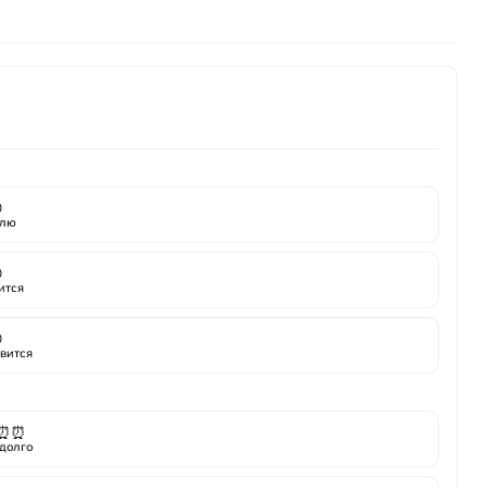

лю

ится

вится
⏰⏰
долго