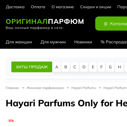
Доставка
Оплата
О магазине
Скидки и акции
Парф
ОРИГИНАЛ
ПАРФЮМ
Катало
Ваш личный парфюмер в сети
Для женщин
Для мужчин
Новинки
% Распрода
ХИТЫ ПРОДАЖ
A
B
C
D
E
F
G
H
Главная
Женская парфюмерия
Hayari Parfums
Hayari Parfums
Hayari Parfums Only for He
-5%