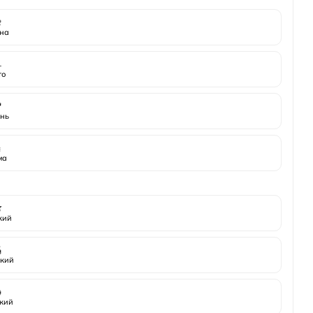

на
️
то

нь
️
ма

жий

кий

кий