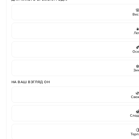

Вес
☀
Ле

Осе
❄
Зи
НА ВАШ ВЗГЛЯД ОН

Све

Слад

Терп