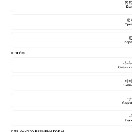
⏰
Дол
⏰
Сре
Коро
ШЛЕЙФ
💨💨
Очень с
💨
Силь
💨
Умере

Лег
ДЛЯ КАКОГО ВРЕМЕНИ ГОДА?