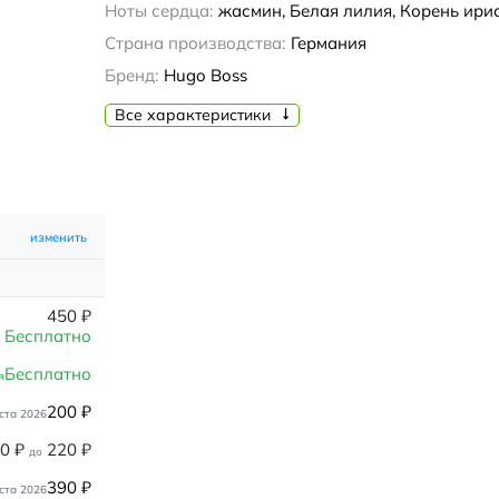
Ноты сердца:
жасмин, Белая лилия, Корень ири
Страна производства:
Германия
Бренд:
Hugo Boss
Все характеристики
изменить
450
₽
Бесплатно
Бесплатно
я
200
₽
ста 2026
80
₽
220
₽
до
390
₽
ста 2026