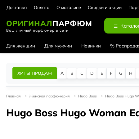
Доставка
Оплата
О магазине
Скидки и акции
Парф
ОРИГИНАЛ
ПАРФЮМ
Катало
Ваш личный парфюмер в сети
Для женщин
Для мужчин
Новинки
% Распрода
ХИТЫ ПРОДАЖ
A
B
C
D
E
F
G
H
Главная
Женская парфюмерия
Hugo Boss
Hugo Boss Hugo Wo
Hugo Boss Hugo Woman Eau