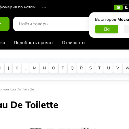
юмерия по нотам
Ваш город
Моск
г
жа
Подобрать аромат
Отливанты
I
J
K
L
M
N
O
P
Q
R
S
T
U
V
man Eau De Toilette
 De Toilette