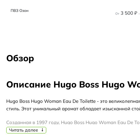
ПВЗ Озон
3 500
₽
От
–
Обзор
Описание Hugo Boss Hugo Wom
Hugo Boss Hugo Woman Eau De Toilette - это великолепна
стиль. Этот уникальный аромат обладает изысканной сто
Созданная в 1997 году, Hugo Boss Hugo Woman Eau De To
чувства и придает неповторимую индивидуальность.
Читать далее