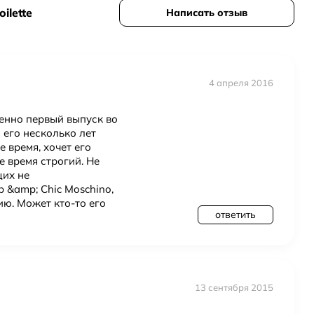
ilette
Написать отзыв
ламен
,
дыня
,
Дубовый мох
,
папайя
,
Лист черной смородины
4 апреля 2016
менно первый выпуск во
 его несколько лет
е время, хочет его
е время строгий. Не
щих не
 &amp; Chic Moschino,
ию. Может кто-то его
ответить
13 сентября 2015