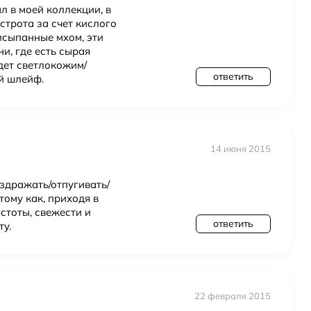
л в моей коллекции, в
острота за счет кислого
исыпанные мхом, эти
ени, где есть сырая
дет светлокожим/
ответить
й шлейф.
14 июня 2015
аздражать/отпугивать/
тому как, приходя в
стоты, свежести и
ответить
ту.
22 февраля 2015