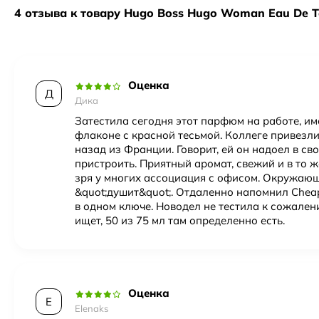
4 отзыва к товару Hugo Boss Hugo Woman Eau De To
Год создания
1997
Верхние ноты
персик
,
зеленое яблоко
,
цик
Оценка
Пол
Женский
Д
Дика
Затестила сегодня этот парфюм на работе, и
флаконе с красной тесьмой. Коллеге привезли
назад из Франции. Говорит, ей он надоел в сво
пристроить. Приятный аромат, свежий и в то ж
зря у многих ассоциация с офисом. Окружаю
&quot;душит&quot;. Отдаленно напомнил Cheap
в одном ключе. Новодел не тестила к сожален
ищет, 50 из 75 мл там определенно есть.
Оценка
E
Elenaks