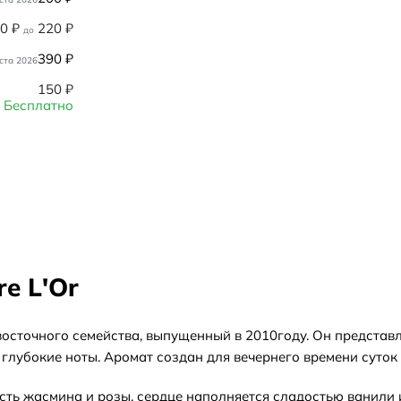
80
₽
220
₽
до
390
₽
ста 2026
150
₽
Бесплатно
re L'Or
но-восточного семейства, выпущенный в 2010году. Он предст
 глубокие ноты. Аромат создан для вечернего времени суток 
сть жасмина и розы, сердце наполняется сладостью ванили 