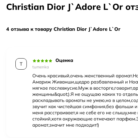
Christian Dior J`Adore L`Or о
Время суток
Вечер
Форматы в каталоге
Возраст
35-45, 45 и более
4 отзыва к товару Christian Dior J`Adore L`Or
Отливант
— небольшой объём из оригинального фл
Год создания
2010
Тестер
— полноценный флакон, часто без подарочно
Полный флакон
— запечатанный оригинал в завод
Верхние ноты
жасмин
,
Роза
Оценка
Пол
Женский
T
tumenka
Очень красивый,очень женственный аромат.Н
Амариж Живанши,щедро разбавленный и Ноа 
мягкое послевкусие.Муж в восторге,говорит,
женщины&quot;).Я не ощущаю каких то отдель
раскладывать ароматы не умею,но в целом,с
звучит как чистейшая симфония,без фальши 
меня расстраивает,я не себе его не слышу,мне 
стойкий,хотя окружающие отмечают парфюм.
аромат,значит мне подходит!)