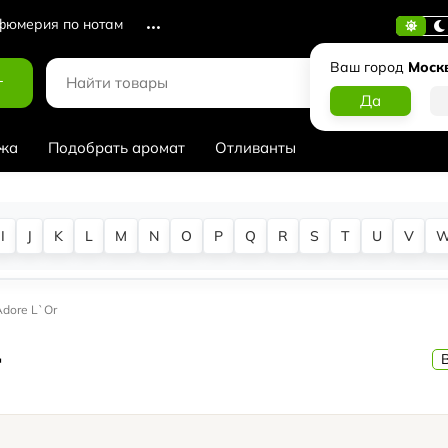
юмерия по нотам
Ваш город
Моск
г
жа
Подобрать аромат
Отливанты
I
J
K
L
M
N
O
P
Q
R
S
T
U
V
`Adore L`Or
r