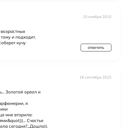
15 ноября 2015
И возрастных
 тому и подходит.
соберет кучу
ответить
18 сентября 2015
.. Золотой ореол и
арфюмерии, я
ники
ца мне вторила:
и&quot;))... Счастье
дела сегодня?...Дошло)).