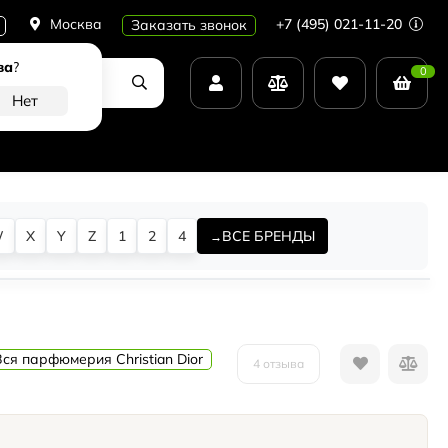
Москва
+7 (495) 021-11-20
Заказать звонок
ва
?
0
W
X
Y
Z
1
2
4
ВСЕ БРЕНДЫ
Вся парфюмерия Christian Dior
4 отзыва