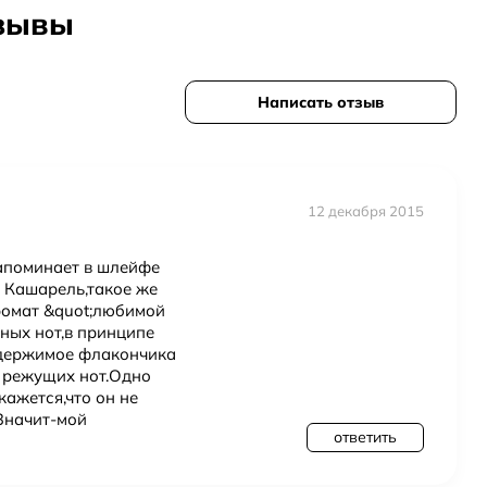
тзывы
Написать отзыв
акона, чтобы попробовать до полного флакона
й упаковки, обычно выгоднее
ской упаковке
12 декабря 2015
апоминает в шлейфе
Кашарель,такое же
аромат &quot;любимой
ных нот,в принципе
одержимое флакончика
и режущих нот.Одно
кажется,что он не
Значит-мой
ответить