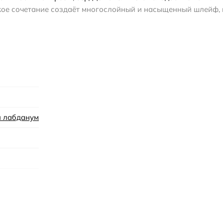
кое сочетание создаёт многослойный и насыщенный шлейф, 
ные и тёплые композиции. При покупке обратите внимание на
чной упаковки, а полный флакон — запечатанный оригинал.
 лабданум
ароматы
ванилью и пачули