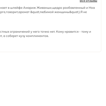
Все отзывы
инает в шлейфе Амариж Живанши,щедро разбавленный и Ноа
орге,говорит,аромат &quot;любимой женщины&quot;).Я не
стных ограничений у него точно нет. Кому нравится - тому и
т, а соберет кучу комплиментов.