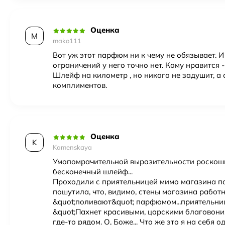
Оценка
M
mako111
Вот уж этот парфюм ни к чему не обязывает. 
ограничений у него точно нет. Кому нравится -
Шлейф на километр , но никого не задушит, а 
комплиментов.
Оценка
K
Kamenskaya
Умопомрачительной выразительности роскошь.
бесконечный шлейф...
Проходили с приятельницей мимо магазина п
пошутила, что, видимо, стены магазина работ
&quot;поливают&quot; парфюмом...приятельни
&quot;Пахнет красивыми, царскими благовониям
где-то рядом. О, Боже... Что же это я на себя о