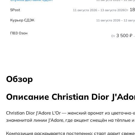
1
5Post
11 августа 2026
–
13 августа 2026
От
Курьер СДЭК
11 августа 2026
–
12 авгу
ПВЗ Озон
3 500
₽
От
–
Обзор
Описание Christian Dior J'Ado
Christian Dior J'Adore L'Or — женский аромат из цветоч
знаменитой линии J'Adore, где акцент смещён на тёплые и
Композиция раскрывается постепенно: старт дарит свеже