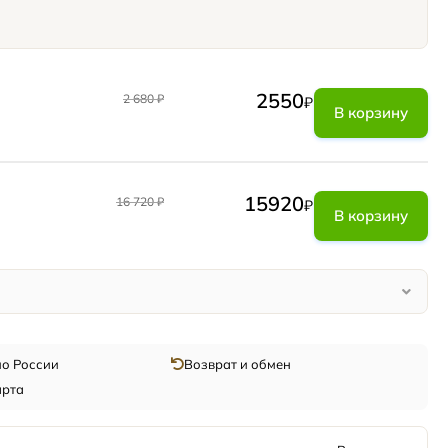
2550
2 680
₽
₽
В корзину
15920
16 720
₽
₽
В корзину
по России
Возврат и обмен
арта