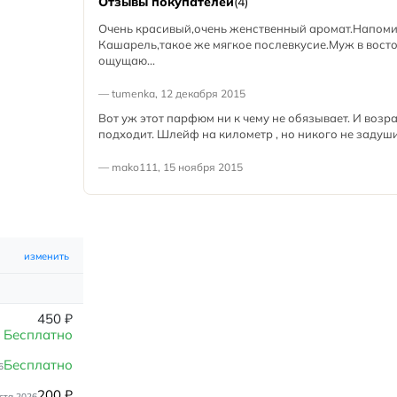
Отзывы покупателей
(4)
Очень красивый,очень женственный аромат.Напом
Кашарель,такое же мягкое послевкусие.Муж в вост
ощущаю...
— tumenka, 12 декабря 2015
Вот уж этот парфюм ни к чему не обязывает. И возра
подходит. Шлейф на километр , но никого не задуши
— mako111, 15 ноября 2015
изменить
450
₽
Бесплатно
Бесплатно
6
200
₽
ста 2026