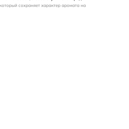
который сохраняет характер аромата на
 формат: отливант позволит познакомиться с