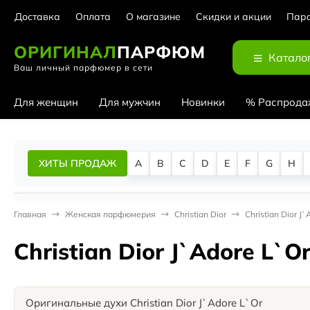
Доставка
Оплата
О магазине
Скидки и акции
Парф
ОРИГИНАЛ
ПАРФЮМ
Катало
Ваш личный парфюмер в сети
Для женщин
Для мужчин
Новинки
% Распрода
ХИТЫ ПРОДАЖ
A
B
C
D
E
F
G
H
Главная
Женская парфюмерия
Christian Dior
Christian Dior J
Christian Dior J`Adore L`O
Оригинальные духи Christian Dior J`Adore L`Or