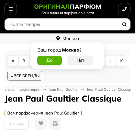
ОРИГИНАЛ
ПАРФЮМ
Ваш личный парфюмер в сети
Москва
Ваш город
Москва
?
A
B
C
D
E
F
G
H
I
J
K
L
ВСЕ БРЕНДЫ
Женская парфюмерия
Jean Paul Gaultier
Jean Paul Gaultier Classique
Jean Paul Gaultier Classique
Вся парфюмерия Jean Paul Gaultier
3 отзыва