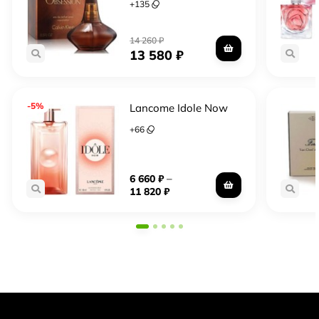
+
135
14 260
₽
13 580
₽
-5%
Lancome Idole Now
+
66
–
6 660
₽
11 820
₽