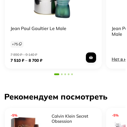
Jean Paul Gaultier Le Male
Jean Pa
Male
+
75
7 890
₽
–
9 140
₽
Нет в 
–
7 510
₽
8 700
₽
Рекомендуем посмотреть
-5%
-5%
Calvin Klein Secret
Obsession