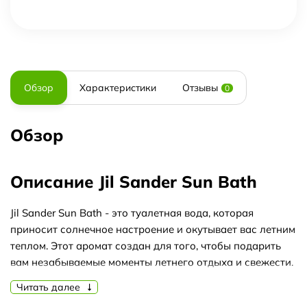
Обзор
Характеристики
Отзывы
0
Обзор
Описание Jil Sander Sun Bath
Jil Sander Sun Bath - это туалетная вода, которая
приносит солнечное настроение и окутывает вас летним
теплом. Этот аромат создан для того, чтобы подарить
вам незабываемые моменты летнего отдыха и свежести.
Созданный в 1989 году, Jil Sander Sun Bath быстро стал
Читать далее
популярным благодаря своей уникальной комбинации