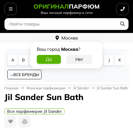
ОРИГИНАЛ
ПАРФЮМ
Ваш личный парфюмер в сети
Москва
Ваш город
Москва
?
A
B
C
D
E
F
G
H
I
J
K
L
ВСЕ БРЕНДЫ
Главная
Женская парфюмерия
Jil Sander
Jil Sander Sun Bath
Jil Sander Sun Bath
Вся парфюмерия Jil Sander