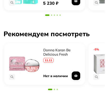
5 230
₽
Рекомендуем посмотреть
-5%
Donna Karan Be
Delicious Fresh
Blossom Crystallized
11.11
Нет в наличии