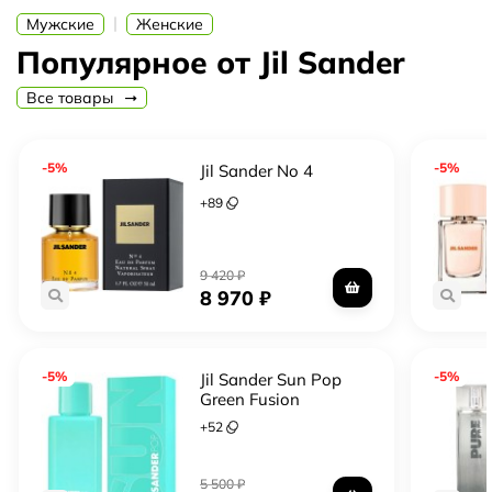
функциональные вещи, которые подчеркивают
|
Мужские
Женские
индивидуальность каждого человека.
Популярное от Jil Sander
Все товары
-5%
-5%
Jil Sander No 4
+
89
9 420
₽
8 970
₽
-5%
-5%
Jil Sander Sun Pop
Green Fusion
+
52
5 500
₽