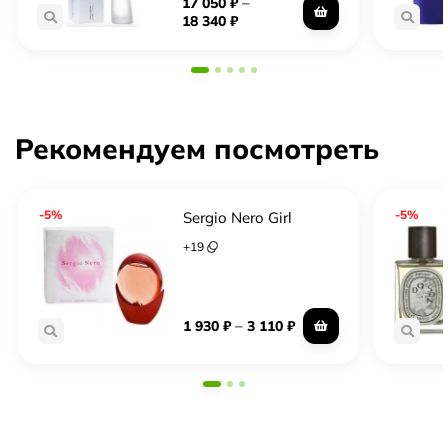
–
17 050
₽
18 340
₽
Рекомендуем посмотреть
-5%
-5%
Sergio Nero Girl
+
19
–
1 930
₽
3 110
₽