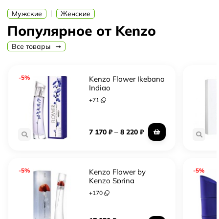
индивидуальность и красоту каждого человека.
|
Мужские
Женские
Kenzo - это французский бренд, который существует
Популярное от Kenzo
уже много лет. Он известен своими яркими и смелыми
дизайнами, которые отражают современные тенденции
Все товары
и эстетику. Бренд Kenzo всегда стремится к инновациям
и созданию уникальных продуктов, которые приносят
-5%
радость и удовольствие своим поклонникам.
Kenzo Flower Ikebana
Indigo
+
71
–
7 170
₽
8 220
₽
-5%
-5%
Kenzo Flower by
Kenzo Spring
Fragrance
+
170