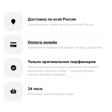
Созданный изысканными мастерами парфюмерии,
Kenzo Flower By Kenzo Eau d'Ete Summer обладает
непревзойденной стойкостью аромата. Его ноты
Доставка по всей России
раскрываются постепенно, окутывая вас нежной вуалью
Доставим ваш заказа во все регионы России
цветов и свежести. Этот парфюм подарит вам
незабываемые моменты и долгое наслаждение его
Оплата онлайн
ароматом.
Наличными, банковской картой, онлайн, рассрочка
Kenzo Flower By Kenzo Eau d'Ete Summer - это настоящий
ода лету, который воплощает в себе радость и энергию
Только оригинальная парфюмерия
этого времени года. Его ноты цветов и фруктов создают
При малейших сомнениях в качестве мы вернём
ощущение легкости и свежести, словно вы находитесь в
деньги или заменим товар — наша репутация
важнее быстрой продажи
цветущем саду.
История создания Kenzo Flower By Kenzo Eau d'Ete
24 часа
Summer уходит своими корнями в далекие годы. Бренд
В течении суток отправим заказ
Kenzo известен своими уникальными и инновационными
парфюмерными композициями. Они всегда стремятся
создавать ароматы, которые подчеркивают