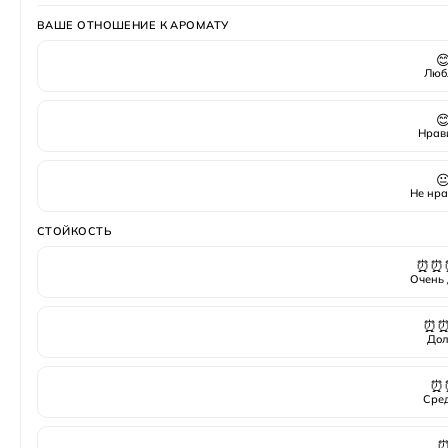
ВАШЕ ОТНОШЕНИЕ К АРОМАТУ

Люб

Нрав

Не нра
СТОЙКОСТЬ
⏰⏰
Очень 
⏰
Дол
⏰
Сре