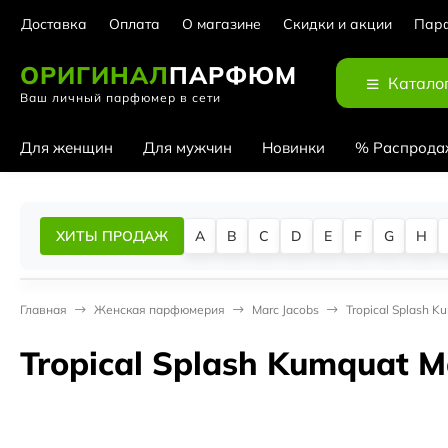
Доставка
Оплата
О магазине
Скидки и акции
Парф
ОРИГИНАЛ
ПАРФЮМ
Катало
Ваш личный парфюмер в сети
Для женщин
Для мужчин
Новинки
% Распрода
ХИТЫ ПРОДАЖ
A
B
C
D
E
F
G
H
Главная
Женская парфюмерия
Marc Jacobs
Tropical Splash K
Tropical Splash Kumquat M