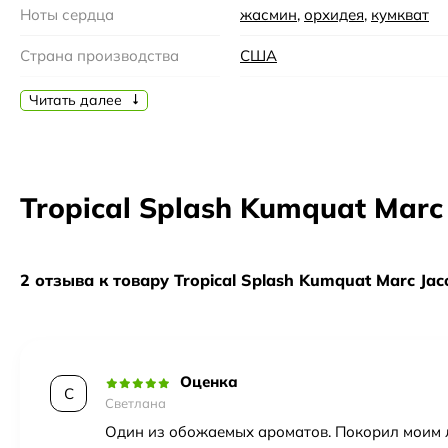
воспоминания. Обладая этим ароматом, вы будете чувство
Ноты сердца
жасмин
,
орхидея
,
кумкват
Страна производства
США
Бренд
Marc Jacobs
Читать далее
Семейство
Фруктовые
,
Цитрусовые
Время года
Лето
Tropical Splash Kumquat Marc
Время суток
День
Возраст
25-35, 35-45
2 отзыва к товару Tropical Splash Kumquat Marc Jac
Год создания
2012
Верхние ноты
Апельсин
,
Тангерин
,
бергам
Оценка
Пол
Женский
С
Светлана
Один из обожаемых ароматов. Покорил моим