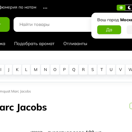
юмерия по нотам
Ваш город
Моск
г
жа
Подобрать аромат
Отливанты
I
J
K
L
M
N
O
P
Q
R
S
T
U
V
umquat Marc Jacobs
arc Jacobs