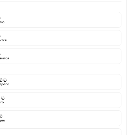

лю

ится

вится
⏰⏰
долго
⏰⏰
го
⏰
дне
⏰