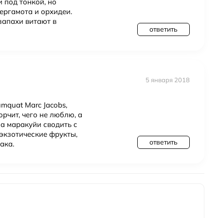
 под тонкой, но
ергамота и орхидеи.
запахи витают в
ответить
5 января 2018
umquat Marc Jacobs,
рчит, чего не люблю, а
а маракуйи сводить с
 экзотические фрукты,
ответить
ака.