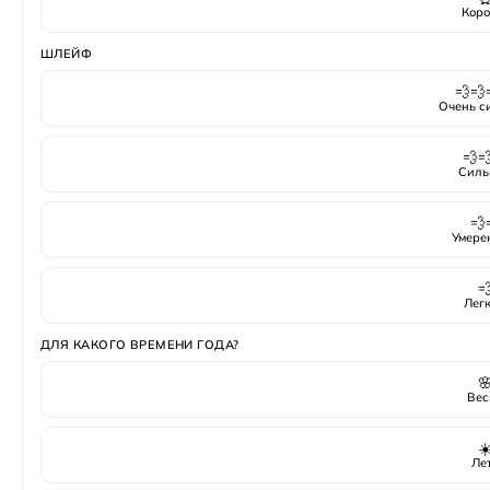
Коро
ШЛЕЙФ
💨💨
Очень с
💨
Силь
💨
Умере

Лег
ДЛЯ КАКОГО ВРЕМЕНИ ГОДА?

Вес
☀
Ле