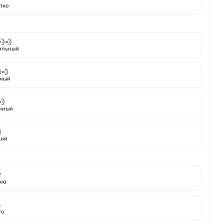
тко
💨💨
ильный
💨
ный
💨
нный

кий

на
️
то