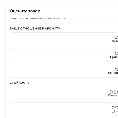
Тестер — полноценный флакон, часто без подарочн
Пол
Женский
Полный флакон — запечатанный оригинал в заводс
Оцените товар
Поделитесь своим мнением о товаре
ВАШЕ ОТНОШЕНИЕ К АРОМАТУ

Люб

Нрав

Не нра
СТОЙКОСТЬ
⏰⏰
Очень 
⏰
Дол