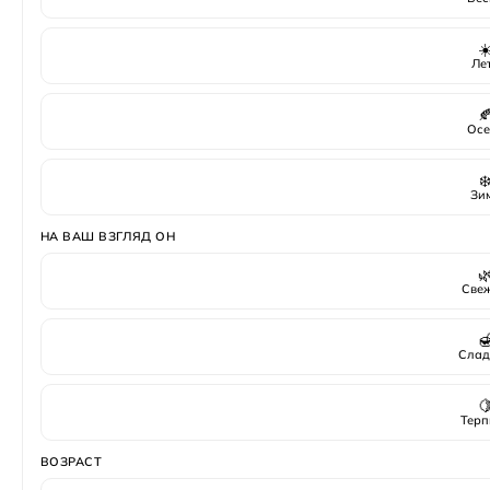
☀
Ле

Осе
❄
Зи
НА ВАШ ВЗГЛЯД ОН

Све

Слад

Терп
ВОЗРАСТ