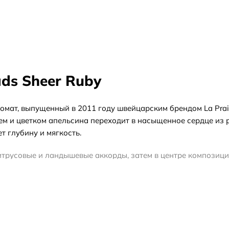
ads Sheer Ruby
аромат, выпущенный в 2011 году швейцарским брендом La Pra
шем и цветком апельсина переходит в насыщенное сердце из 
т глубину и мягкость.
трусовые и ландышевые аккорды, затем в центре композици
ускусные ноты с легкой сладостью ванили. Благодаря тако
 для вечерних мероприятий в осенний период. При выборе фо
, тестер — более экономичный вариант полноразмерного фла