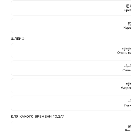
⏰
Сре
Коро
ШЛЕЙФ
💨💨
Очень с
💨
Силь
💨
Умере

Лег
ДЛЯ КАКОГО ВРЕМЕНИ ГОДА?

Вес