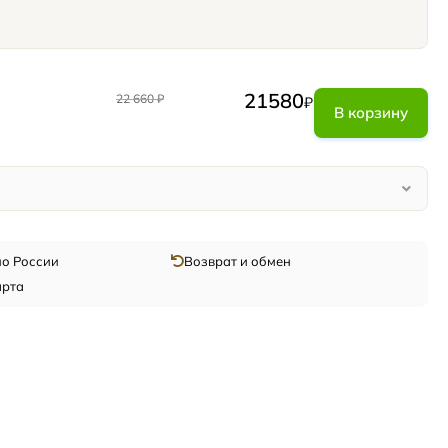
21580
22 660
₽
₽
В корзину
по России
Возврат и обмен
арта