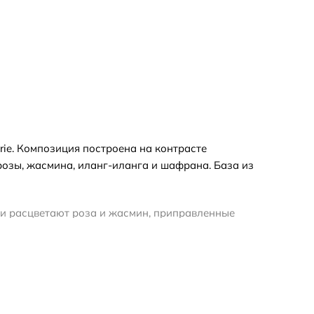
irie. Композиция построена на контрасте
розы, жасмина, иланг-иланга и шафрана. База из
и расцветают роза и жасмин, приправленные
му строению аромат звучит объемно и
рмата обратите внимание: отливант позволит
кона без подарочной упаковки, а полный