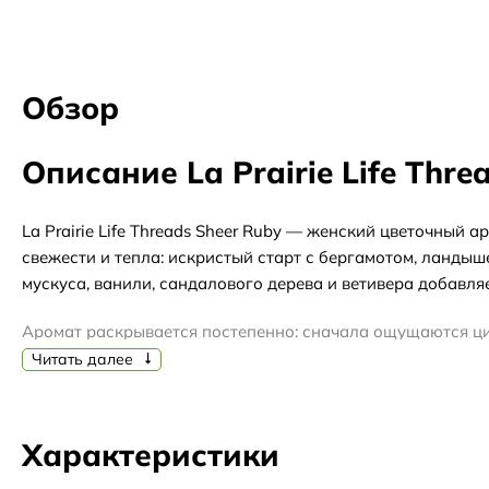
Обзор
Описание La Prairie Life Thre
La Prairie Life Threads Sheer Ruby — женский цветочный 
свежести и тепла: искристый старт с бергамотом, ланды
мускуса, ванили, сандалового дерева и ветивера добавляе
Аромат раскрывается постепенно: сначала ощущаются ци
пряным шафраном. В шлейфе остаются теплые древесно-м
Читать далее
многогранно, сохраняя баланс между свежестью и.
La Prairie Life Threads Sheer Ruby лучше всего подойдет
Характеристики
оценить аромат в деле перед покупкой полного флакона
флакон — запечатанный оригинал в заводской коробке.