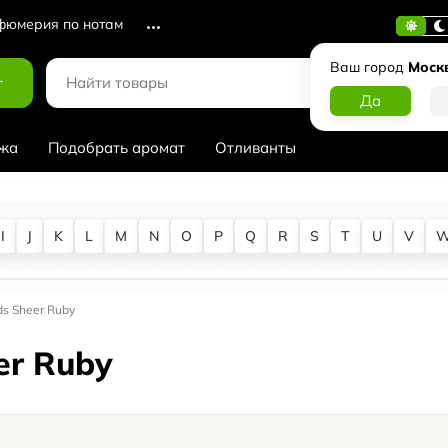
юмерия по нотам
Ваш город
Моск
г
жа
Подобрать аромат
Отливанты
I
J
K
L
M
N
O
P
Q
R
S
T
U
V
ads Sheer Ruby
eer Ruby