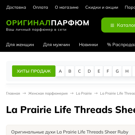
Доставка
Оплата
О магазине
Скидки и акции
Парф
ОРИГИНАЛ
ПАРФЮМ
Катало
Ваш личный парфюмер в сети
Для женщин
Для мужчин
Новинки
% Распрода
ХИТЫ ПРОДАЖ
A
B
C
D
E
F
G
H
Главная
Женская парфюмерия
La Prairie
La Prairie Life Thre
La Prairie Life Threads Sh
Оригинальные духи La Prairie Life Threads Sheer Ruby