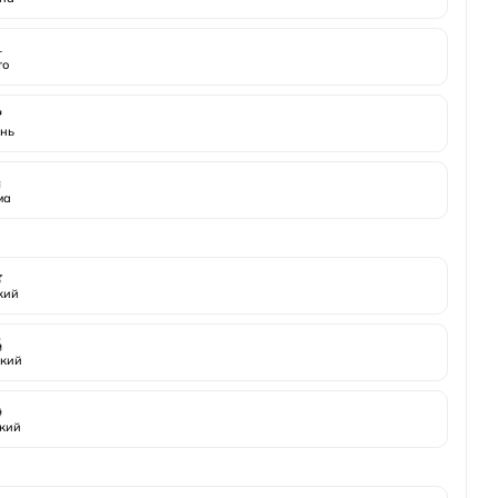
️
то

нь
️
ма

жий

кий

кий