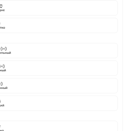
⏰
дне
⏰
тко
💨💨
ильный
💨
ный
💨
нный

кий

на