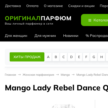
Доставка
Оплата
О магазине
Скидки и акции
Парф
ОРИГИНАЛ
ПАРФЮМ
Катало
Ваш личный парфюмер в сети
Для женщин
Для мужчин
Новинки
% Распрода
ХИТЫ ПРОДАЖ
A
B
C
D
E
F
G
H
Главная
Женская парфюмерия
Mango
Mango Lady Rebel Dan
Mango Lady Rebel Dance 