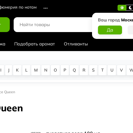
юмерия по нотам
Ваш город
Моск
г
жа
Подобрать аромат
Отливанты
I
J
K
L
M
N
O
P
Q
R
S
T
U
V
ce Queen
Queen