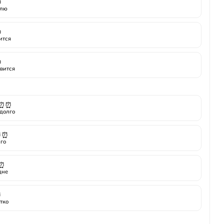

лю

ится

вится
⏰⏰
долго
⏰⏰
го
⏰
дне
⏰
тко