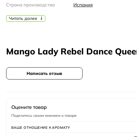
Страна производства
Испания
Бренд
Mango
Читать далее
Семейство
Фруктовые
Время года
Лето
Mango Lady Rebel Dance Que
Время суток
Вечер
Возраст
25-35, 35-45
Написать отзыв
Год создания
2016
Верхние ноты
мандарин
,
Красные ягоды
,
п
Пол
Женский
Оцените товар
Поделитесь своим мнением о товаре
ВАШЕ ОТНОШЕНИЕ К АРОМАТУ