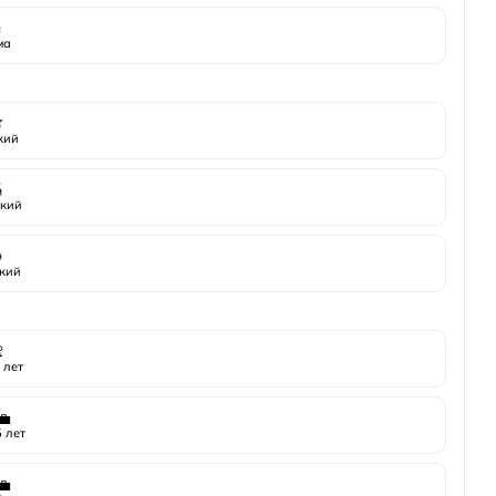
️
ма

жий

кий

кий

 лет
💼
 лет
💼