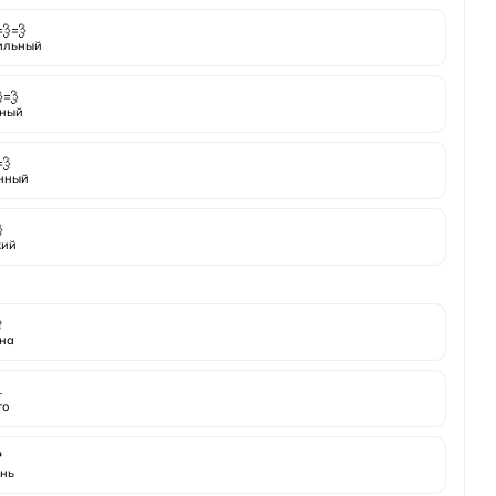
💨💨
ильный
💨
ный
💨
нный

кий

на
️
то

нь