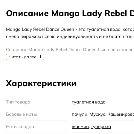
Описание Mango Lady Rebel 
Mango Lady Rebel Dance Queen - это туалетная вода, кот
смело выражают свою индивидуальность и не боятся танц
Создание Mango Lady Rebel Dance Queen было вдохновл
самобытность. Каждая нота этого аромата танцует на ко
Читать далее
Манго, являющийся главным аккордом этого аромата, при
энергии. Он идеально сочетается с нотами цветочного бу
Характеристики
Mango - это бренд, который считается одним из ведущих
множество людей по всему миру. Mango создает не тольк
Тип товара
туалетная вода
Аромат Mango Lady Rebel Dance Queen - это идеальный в
Базовые ноты
пачули
,
Мускус
,
Кашемирово
протяжении всего дня, подчеркивая вашу уверенность и с
Ноты сердца
жасмин
,
тубероза