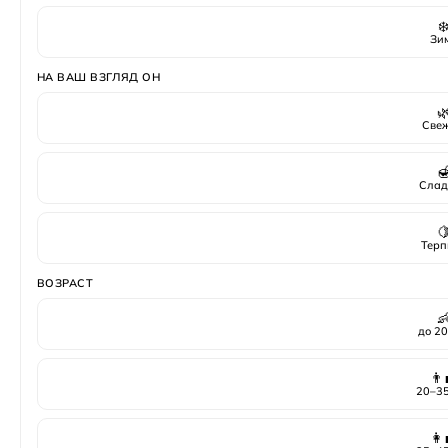
❄
Зи
НА ВАШ ВЗГЛЯД ОН

Све

Слад

Терп
ВОЗРАСТ

до 20
👨‍
20–35
👩‍