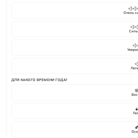
💨💨
Очень с
💨
Силь
💨
Умере

Лег
ДЛЯ КАКОГО ВРЕМЕНИ ГОДА?

Вес
☀
Ле

Осе