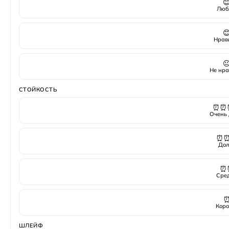

Люб

Нрав

Не нра
СТОЙКОСТЬ
⏰⏰
Очень 
⏰
Дол
⏰
Сре
Коро
ШЛЕЙФ