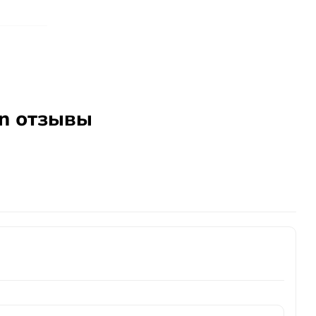
en отзывы
омело