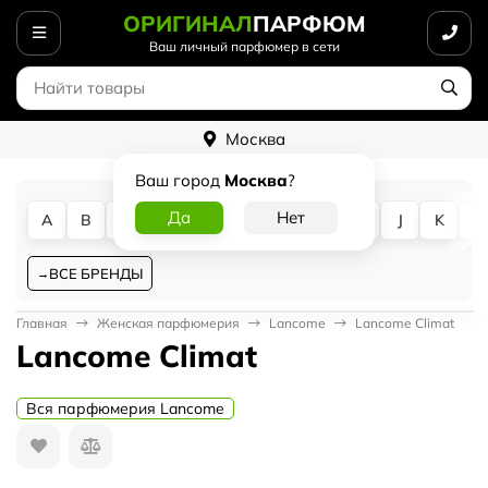
ОРИГИНАЛ
ПАРФЮМ
Ваш личный парфюмер в сети
Москва
Ваш город
Москва
?
A
B
C
D
E
F
G
H
I
J
K
L
ВСЕ БРЕНДЫ
Главная
Женская парфюмерия
Lancome
Lancome Climat
Lancome Climat
Вся парфюмерия Lancome