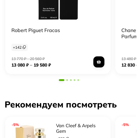
Robert Piguet Fracas
Chanel
Parfu
+
142
13 770
₽
–
20 560
₽
13 480
₽
–
13 080
₽
19 580
₽
12 830
Рекомендуем посмотреть
-5%
-5%
Van Cleef & Arpels
Gem