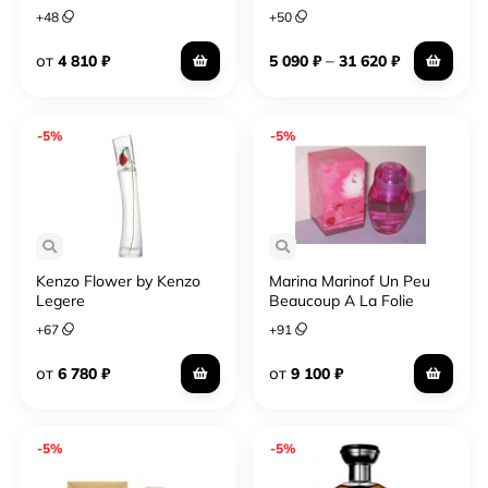
+
48
+
50
от
–
4 810
₽
5 090
₽
31 620
₽
-5%
-5%
Kenzo Flower by Kenzo
Marina Marinof Un Peu
Legere
Beaucoup A La Folie
+
67
+
91
от
от
6 780
₽
9 100
₽
-5%
-5%