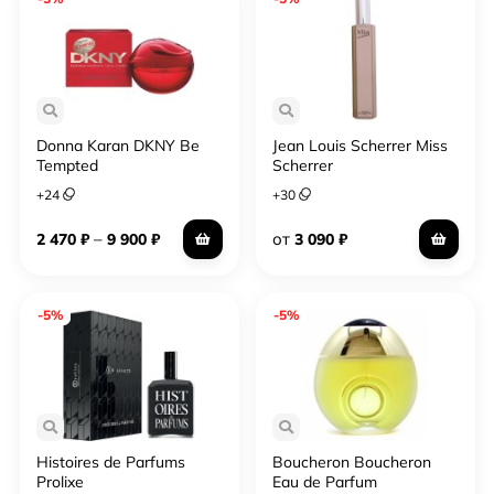
Donna Karan DKNY Be
Jean Louis Scherrer Miss
Tempted
Scherrer
+
24
+
30
–
от
2 470
₽
9 900
₽
3 090
₽
-5%
-5%
Histoires de Parfums
Boucheron Boucheron
Prolixe
Eau de Parfum