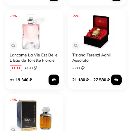
-5%
-5%
Lancome La Vie Est Belle
Tiziana Terenzi Adhil
L Eau de Toilette Florale
Assoluto
11.11
+
193
+
211
от
–
19 340
₽
21 180
₽
27 580
₽
-5%