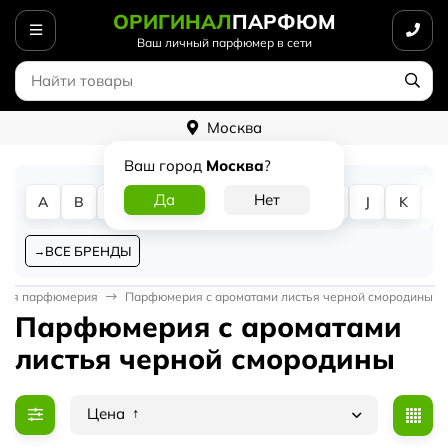
ОРИГИНАЛ
ПАРФЮМ
Ваш личный парфюмер в сети
Москва
Ваш город
Москва
?
A
B
C
D
E
F
G
H
I
J
K
L
ВСЕ БРЕНДЫ
кая парфюмерия
Парфюмерия с ароматами листья черной смородины
Парфюмерия с ароматами
листья черной смородины
Цена