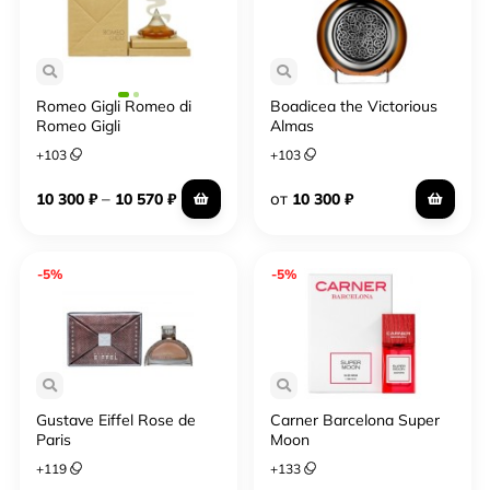
Romeo Gigli Romeo di
Boadicea the Victorious
Romeo Gigli
Almas
+
103
+
103
–
от
10 300
₽
10 570
₽
10 300
₽
-5%
-5%
Gustave Eiffel Rose de
Carner Barcelona Super
Paris
Moon
+
119
+
133