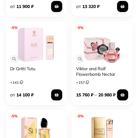
от
от
11 900
₽
13 320
₽
-5%
-5%
Dr Gritti Tutu
Viktor and Rolf
Flowerbomb Nectar
+
141
+
157
от
–
14 100
₽
15 760
₽
20 980
₽
-5%
-5%