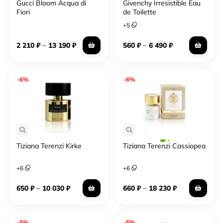
Gucci Bloom Acqua di
Givenchy Irresistible Eau
Fiori
de Toilette
+
5
–
–
2 210
₽
13 190
₽
560
₽
6 490
₽
-6%
-6%
Tiziana Terenzi Kirke
Tiziana Terenzi Cassiopea
+
6
+
6
–
–
650
₽
10 030
₽
660
₽
18 230
₽
-5%
-5%