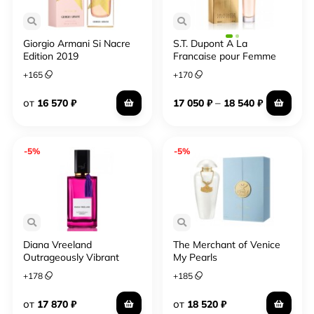
Giorgio Armani Si Nacre
S.T. Dupont A La
Edition 2019
Francaise pour Femme
+
165
+
170
от
–
16 570
₽
17 050
₽
18 540
₽
-5%
-5%
Diana Vreeland
The Merchant of Venice
Outrageously Vibrant
My Pearls
2016
+
178
+
185
от
от
17 870
₽
18 520
₽