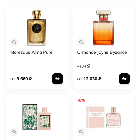
Moresque Alma Pure
Ormonde Jayne Byzance
+
134
от
от
9 660
₽
12 030
₽
-5%