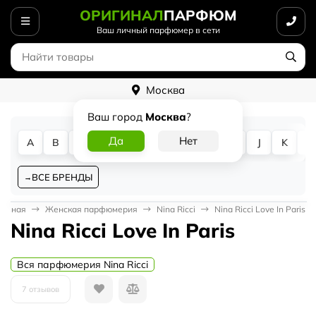
ОРИГИНАЛ
ПАРФЮМ
Ваш личный парфюмер в сети
Москва
Ваш город
Москва
?
A
B
C
D
E
F
G
H
I
J
K
L
ВСЕ БРЕНДЫ
лавная
Женская парфюмерия
Nina Ricci
Nina Ricci Love In Paris
Nina Ricci Love In Paris
Вся парфюмерия Nina Ricci
7 отзывов