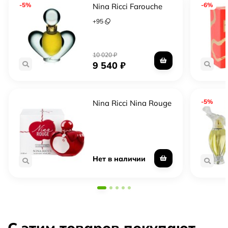
-5%
-6%
Nina Ricci Farouche
+
95
10 020
₽
9 540
₽
-5%
Nina Ricci Nina Rouge
Нет в наличии
С этим товаров покупают