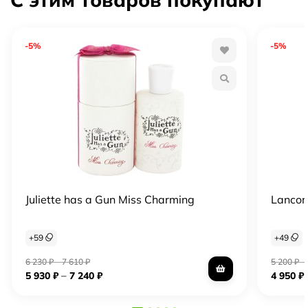
-5%
-5%
Juliette has a Gun Miss Charming
Lancom
+
59
+
49
6 230
₽
–
7 610
₽
5 200
₽
–
–
5 930
₽
7 240
₽
4 950
₽