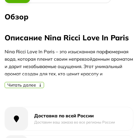
Обзор
Описание Nina Ricci Love In Paris
Nina Ricci Love In Paris – это изысканная парфюмерная
вода, которая пленит своим непревзойденным ароматом
и дарит незабываемые ощущения. Этот уникальный
аромат создан для тех, кто ценит красоту и
элегантность, и ищет вдохновение в романтике Парижа.
Читать далее
История создания Nina Ricci Love In Paris насчитывает
десятилетия творчества и страсти к парфюмерии. Этот
аромат был разработан ведущими парфюмерами
бренда, чтобы воплотить в себе всю любовь и романтику
Доставка по всей России
Парижа. Он является настоящим шедевром, который
Доставим ваш заказа во все регионы России
пробуждает воспоминания о прогулках по узким
улочкам Монмартра и романтических ужинах на берегу