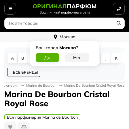
ОРИГИНАЛ
ПАРФЮМ
Ваш личный парфюмер в сети
Москва
Ваш город
Москва
?
A
B
C
D
E
F
G
H
I
J
K
L
ВСЕ БРЕНДЫ
арфюмерия
Marina de Bourbon
Marina De Bourbon Cristal Royal Rose
Marina De Bourbon Cristal
Royal Rose
Вся парфюмерия Marina de Bourbon