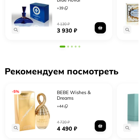
+
39
4 130
₽
3 930
₽
Рекомендуем посмотреть
-5%
BEBE Wishes &
Dreams
+
44
4 720
₽
4 490
₽