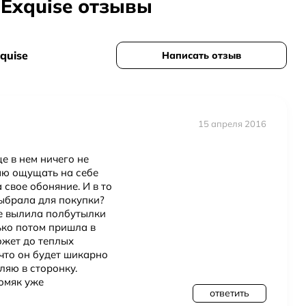
u Exquise отзывы
quise
Написать отзыв
15 апреля 2016
ь
ще в нем ничего не
таю ощущать на себе
 свое обоняние. И в то
выбрала для покупки?
же вылила полбутылки
лько потом пришла в
ожет до теплых
 что он будет шикарно
вляю в сторонку.
хомяк уже
ответить