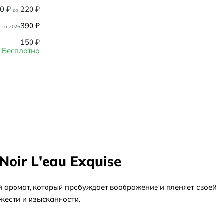
80
₽
220
₽
до
390
₽
ста 2026
150
₽
Бесплатно
oir L'eau Exquise
ьный аромат, который пробуждает воображение и пленяет свое
жести и изысканности.