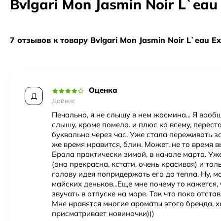
Bvlgari Mon Jasmin Noir L`ea
Время года
Весна, Лето
Время суток
День, Вечер
7 отзывов к товару Bvlgari Mon Jasmin Noir L`eau Ex
Возраст
35-45, 45 и более
Год создания
2012
Оценка
Верхние ноты
грейпфрут
,
помело
,
Миндал
Д
Дайвис
Пол
Женский
Печально, я не слышу в нем жасмина... Я вооб
слышу, кроме помело. и плюс ко всему, перес
буквально через час. Уже стала переживать за
же время нравится, блин. Может, не то время 
Брала практически зимой, в начале марта. У
(она прекрасна, кстати, очень красивая) и то
голову идея попридержать его до тепла. Ну, м
майских деньков...Еще мне почему то кажется,
звучать в отпуске на море. Так что пока отста
Мне нравятся многие ароматы этого бренда, 
присматривает новиночки)))