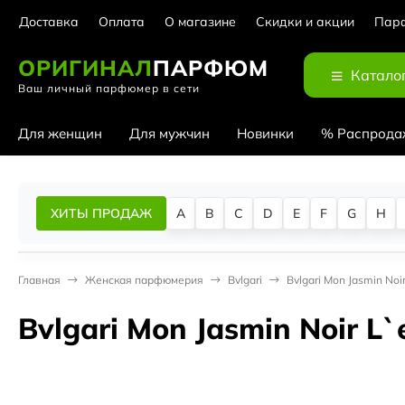
Доставка
Оплата
О магазине
Скидки и акции
Парф
ОРИГИНАЛ
ПАРФЮМ
Катало
Ваш личный парфюмер в сети
Для женщин
Для мужчин
Новинки
% Распрода
ХИТЫ ПРОДАЖ
A
B
C
D
E
F
G
H
Главная
Женская парфюмерия
Bvlgari
Bvlgari Mon Jasmin Noi
Bvlgari Mon Jasmin Noir L`