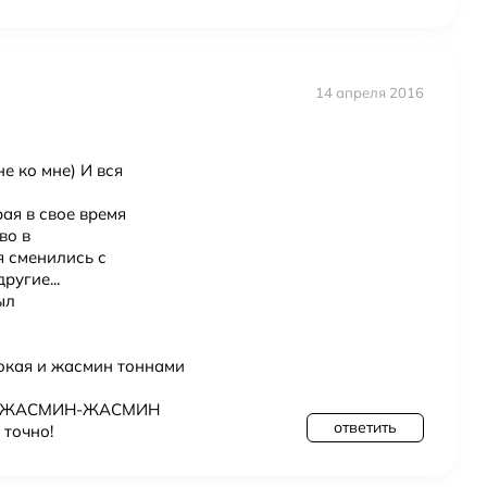
14 апреля 2016
е ко мне) И вся
ая в свое время
во в
 сменились с
угие...
ыл
сокая и жасмин тоннами
Н-ЖАСМИН-ЖАСМИН
ответить
точно!