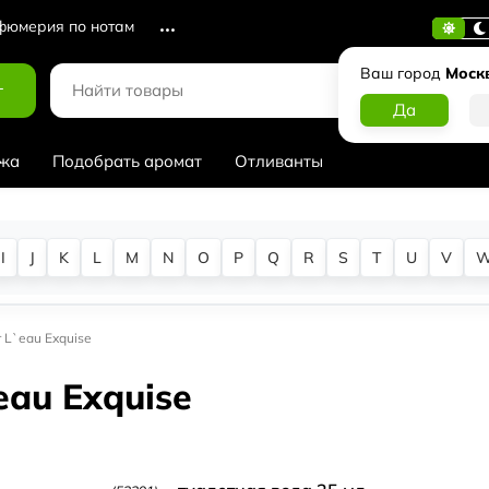
юмерия по нотам
Ваш город
Моск
г
жа
Подобрать аромат
Отливанты
I
J
K
L
M
N
O
P
Q
R
S
T
U
V
r L`eau Exquise
eau Exquise