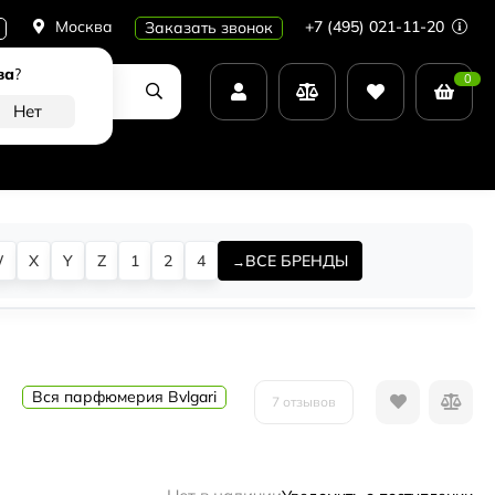
Москва
+7 (495) 021-11-20
Заказать звонок
ва
?
0
W
X
Y
Z
1
2
4
ВСЕ БРЕНДЫ
Вся парфюмерия Bvlgari
7 отзывов