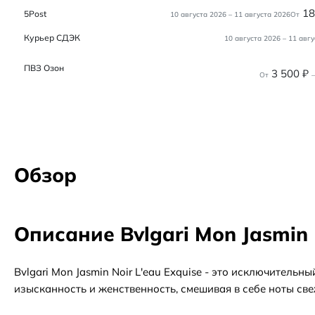
1
5Post
10 августа 2026
–
11 августа 2026
От
Курьер СДЭК
10 августа 2026
–
11 авгу
ПВЗ Озон
3 500
₽
От
–
Обзор
Описание Bvlgari Mon Jasmin N
Bvlgari Mon Jasmin Noir L'eau Exquise - это исключител
изысканность и женственность, смешивая в себе ноты све