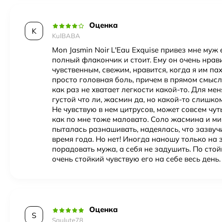
Оценка
K
KulBABA
Mon Jasmin Noir L'Eau Exquise привез мне муж 
полный флакончик и стоит. Ему он очень нрав
чувственным, свежим, нравится, когда я им пах
просто головная боль, причем в прямом смысле
как раз не хватает легкости какой-то. Для ме
густой что ли, жасмин да, но какой-то слишк
Не чувствую в нем цитрусов, может совсем чут
как по мне тоже маловато. Соло жасмина и ми
пыталась разнашивать, надеялась, что зазвуч
время года. Но нет! Иногда наношу только на 
порадовать мужа, а себя не задушить. По стой
очень стойкий чувствую его на себе весь день.
Оценка
S
Saulute78