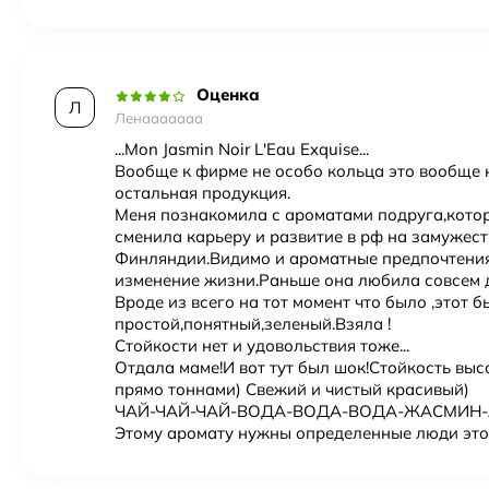
Оценка
Л
Ленааааааа
...Mon Jasmin Noir L'Eau Exquise...
Вообще к фирме не особо кольца это вообще н
остальная продукция.
Меня познакомила с ароматами подруга,котор
сменила карьеру и развитие в рф на замужест
Финляндии.Видимо и ароматные предпочтения
изменение жизни.Раньше она любила совсем др
Вроде из всего на тот момент что было ,этот б
простой,понятный,зеленый.Взяла !
Стойкости нет и удовольствия тоже...
Отдала маме!И вот тут был шок!Стойкость вы
прямо тоннами) Свежий и чистый красивый)
ЧАЙ-ЧАЙ-ЧАЙ-ВОДА-ВОДА-ВОДА-ЖАСМИ
Этому аромату нужны определенные люди это 