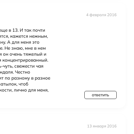
4 февраля 2016
еще в 13. И так почти
ится, кажется нежным,
ну. А для меня это
. Не знаю, мне в нем
ня он очень тяжелый и
ом концентрированный.
ь-чуть, свежести чая
ндаля. Честно
ит по разному в разное
затылок, чтоб
кости, лично для меня,
ответить
13 января 2016