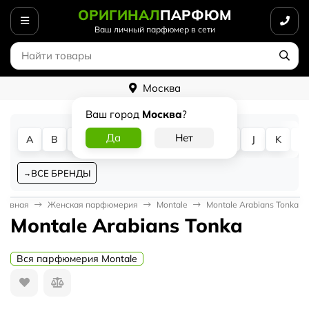
ОРИГИНАЛ
ПАРФЮМ
Ваш личный парфюмер в сети
Москва
Ваш город
Москва
?
A
B
C
D
E
F
G
H
I
J
K
L
ВСЕ БРЕНДЫ
Главная
Женская парфюмерия
Montale
Montale Arabians Tonka
Montale Arabians Tonka
Вся парфюмерия Montale