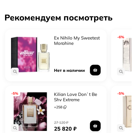
Рекомендуем посмотреть
-6%
Ex Nihilo My Sweetest
Morphine
Нет в наличии
-5%
-5%
Kilian Love Don`t Be
Shy Extreme
+
258
27 120
₽
25 820
₽