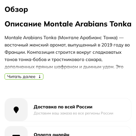
Обзор
Описание Montale Arabians Tonka
Montale Arabians Tonka (Монтале Арабианс Тонка) —
восточный женский аромат, выпущенный в 2019 году во
Франции. Композиция строится вокруг сладковатых
тонов тонка-бобов и тростникового сахара,
дополненных пряным шафраном и дымным удом. Это
насыщенный и тёплый парфюм, который подойдёт для
Читать далее
прохладного времени года и вечерних выходов.
Аромат раскрывается постепенно: в старте слышны
свежий бергамот и пряный шафран, создавая яркое
начало. В сердце проявляются роза и уд — цветочно-
Доставка по всей России
древесное сочетание с лёгкой дымностью. База звучит
Доставим ваш заказа во все регионы России
глубоко и уютно: дубовый мох, мускус, амбра, тонка-
бобы и тростниковый сахар добавляют сладость,
Оплата онлайн
мягкость и долгое тёплое послевкусие.