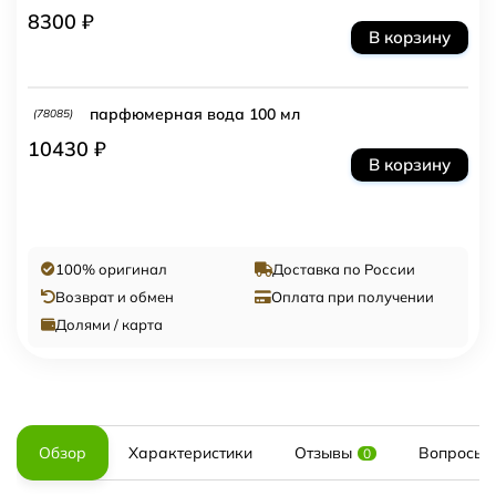
8300 ₽
В корзину
парфюмерная вода 100 мл
(78085)
10430 ₽
В корзину
100% оригинал
Доставка по России
Возврат и обмен
Оплата при получении
Долями / карта
Обзор
Характеристики
Отзывы
Вопросы и
0