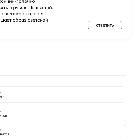
акончик-яблочко
ть в руках. Пьянящий,
 с легким оттенком
ршает образ светской
ответить

лю

ится

вится