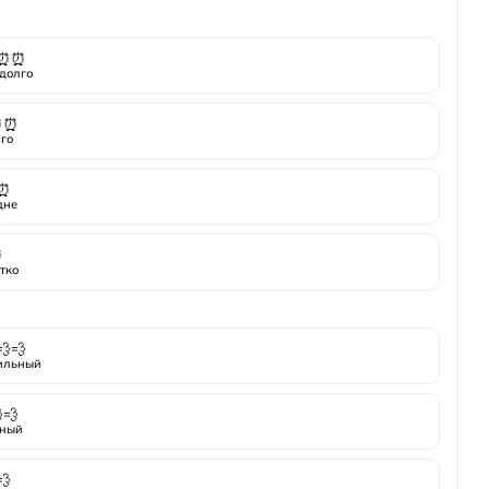
⏰⏰
долго
⏰⏰
го
⏰
дне
⏰
тко
💨💨
ильный
💨
ный
💨