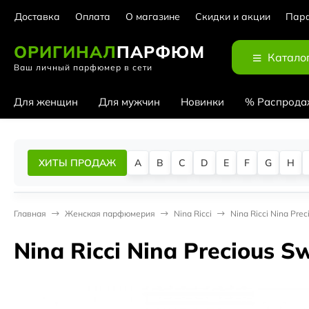
Доставка
Оплата
О магазине
Скидки и акции
Парф
ОРИГИНАЛ
ПАРФЮМ
Катало
Ваш личный парфюмер в сети
Для женщин
Для мужчин
Новинки
% Распрода
ХИТЫ ПРОДАЖ
A
B
C
D
E
F
G
H
Главная
Женская парфюмерия
Nina Ricci
Nina Ricci Nina Prec
Nina Ricci Nina Precious S