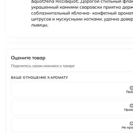
&quot;Nina Ricci&quot;. Дорогой стильный фл
украшенный камнями сваровски приятно держа
соблазнительный яблочно- конфетный аромат
цитрусов и мускусными нотками, удачно дове
львицы.
Оцените товар
Поделитесь своим мнением о товаре
ВАШЕ ОТНОШЕНИЕ К АРОМАТУ

Люб

Нрав

Не нра