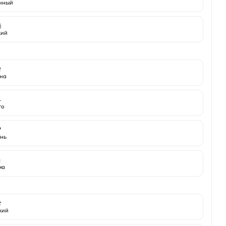
нный

кий

на
️
то

нь
️
ма

жий