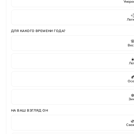
Умере

Лег
ДЛЯ КАКОГО ВРЕМЕНИ ГОДА?

Вес
☀
Ле

Осе
❄
Зи
НА ВАШ ВЗГЛЯД ОН

Све