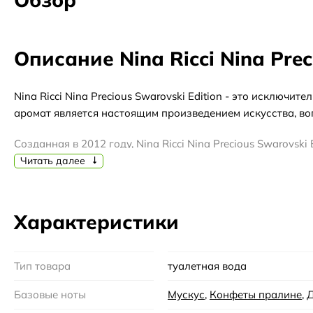
Описание Nina Ricci Nina Prec
Nina Ricci Nina Precious Swarovski Edition - это исклю
аромат является настоящим произведением искусства, в
Созданная в 2012 году, Nina Ricci Nina Precious Swarovsk
использованием самых высококачественных ингредиенто
Читать далее
Семейство аромата Nina Ricci Nina Precious Swarovski Ed
нежные аккорды жасмина и фиалки. В сердце аромата рас
Характеристики
включают в себя мускус и сандаловое дерево, которые пр
Парфюмерия Nina Ricci Nina Precious Swarovski Edition 
Тип товара
туалетная вода
всего дня. Этот аромат идеально подходит для весеннего 
Базовые ноты
Мускус
,
Конфеты пралине
,
Д
Нина Ричи - известный французский бренд, основанный 