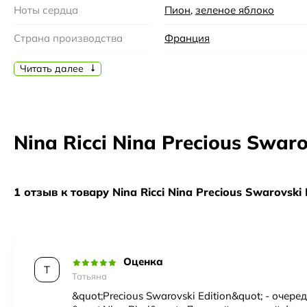
истинными символами женственности. Бренд Nina Ricci в
Ноты сердца
Пион
,
зеленое яблоко
женщины.
Страна производства
Франция
Бренд
Nina Ricci
Читать далее
Семейство
Цветочные
Время года
Весна, Лето, Осень
Nina Ricci Nina Precious Swar
Время суток
День, Вечер
Возраст
25-35, 35-45, 45 и более
1 отзыв к товару Nina Ricci Nina Precious Swarovski 
Год создания
2009
Верхние ноты
бергамот
,
лайм
Оценка
Пол
Женский
Т
Татьяна
&quot;Precious Swarovski Edition&quot; - очер