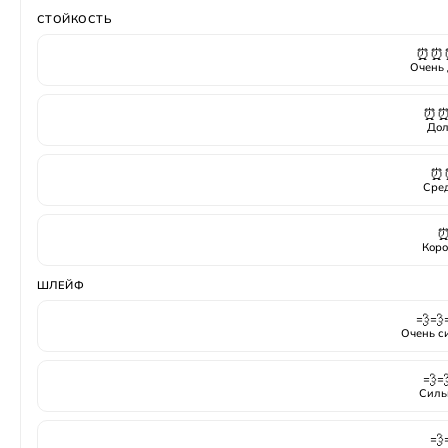
СТОЙКОСТЬ
⏰⏰
Очень 
⏰
Дол
⏰
Сре
Коро
ШЛЕЙФ
💨💨
Очень с
💨
Силь
💨