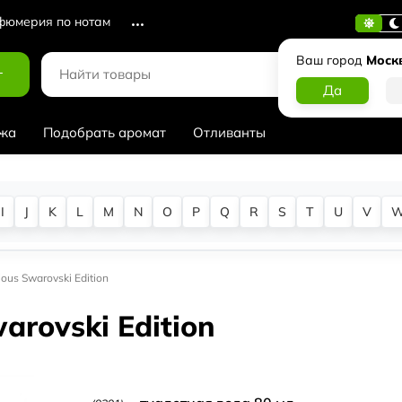
юмерия по нотам
Ваш город
Моск
г
жа
Подобрать аромат
Отливанты
I
J
K
L
M
N
O
P
Q
R
S
T
U
V
ious Swarovski Edition
warovski Edition