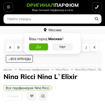
ОРИГИНАЛ
ПАРФЮМ
Ваш личный парфюмер в сети
Москва
Ваш город
Москва
?
A
B
C
D
E
F
G
H
I
J
K
L
ВСЕ БРЕНДЫ
Главная
Женская парфюмерия
Nina Ricci
Nina Ricci Nina L`Elixir
Nina Ricci Nina L`Elixir
Вся парфюмерия Nina Ricci
2 отзыва