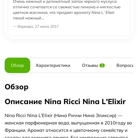
Очень нежный и деликатный запах черного мускуса
отлично сочетается со свежестью лимона и мягкостью
цветков жасмина, что придает аромату Nina L`Elixir
такой нежный...
— Варвара, 27 июля 2017
Обзор
Характеристики
Отзывы
Вопросы и
2
Обзор
Описание Nina Ricci Nina L'Elixir
Nina Ricci Nina L'Elixir (Нина Риччи Нина Эликсир) —
женская парфюмерная вода, выпущенная в 2010году во
Франции. Аромат относится к цветочному семейству и
создан для осеннего вечера. Его композиция строится