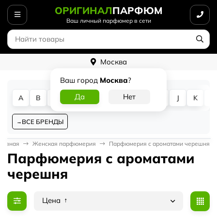
ОРИГИНАЛ
ПАРФЮМ
Ваш личный парфюмер в сети
Москва
Ваш город
Москва
?
A
B
C
D
E
F
G
H
I
J
K
L
ВСЕ БРЕНДЫ
лавная
Женская парфюмерия
Парфюмерия с ароматами черешня
Парфюмерия с ароматами
черешня
Цена