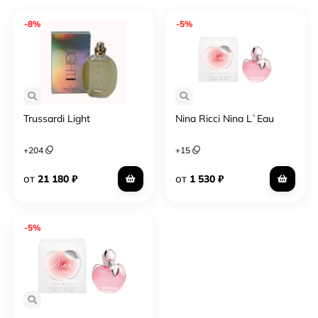
-8%
-5%
Trussardi Light
Nina Ricci Nina L`Eau
+
204
+
15
от
от
21 180
₽
1 530
₽
-5%