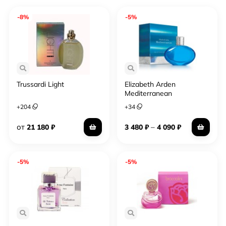
-8%
-5%
Trussardi Light
Elizabeth Arden
Mediterranean
+
204
+
34
от
–
21 180
₽
3 480
₽
4 090
₽
-5%
-5%