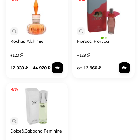
Rochas Alchimie
Fiorucci Fiorucci
+
120
+
129
–
от
12 030
₽
44 970
₽
12 960
₽
-5%
Dolce&Gabbana Feminine