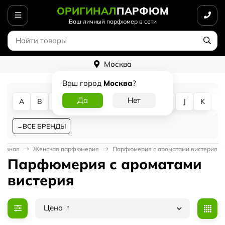
ОРИГИНАЛ
ПАРФЮМ
Ваш личный парфюмер в сети
Москва
Ваш город
Москва
?
A
B
C
D
E
F
G
H
I
J
K
L
ВСЕ БРЕНДЫ
лавная
Женская парфюмерия
Парфюмерия с ароматами вистерия
Парфюмерия с ароматами
вистерия
Цена