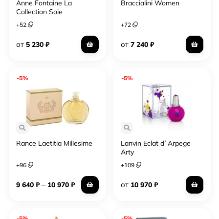
Anne Fontaine La
Braccialini Women
Collection Soie
+
52
+
72
от
от
5 230
₽
7 240
₽
-5%
-5%
Rance Laetitia Millesime
Lanvin Eclat d`Arpege
Arty
+
96
+
109
–
от
9 640
₽
10 970
₽
10 970
₽
-5%
-5%