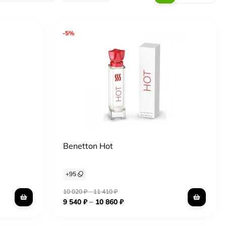
-5%
Benetton Hot
+
95
10 020
₽
–
11 410
₽
–
9 540
₽
10 860
₽