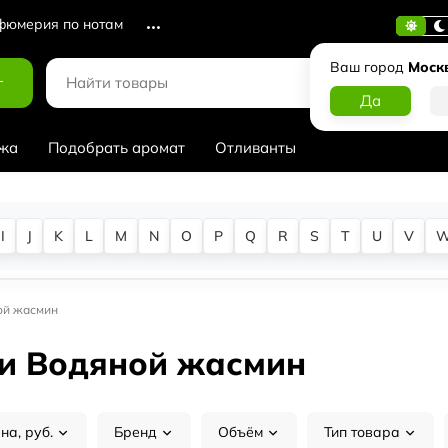
юмерия по нотам
Ваш город
Моск
г
жа
Подобрать аромат
Отливанты
I
J
K
L
M
N
O
P
Q
R
S
T
U
V
ой жасмин
и Водяной жасмин
на, руб.
Бренд
Объём
Тип товара