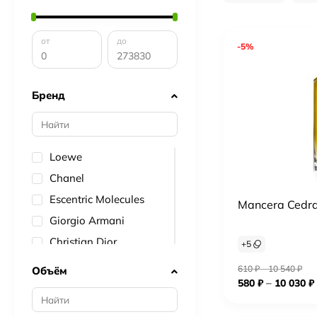
от
до
-5%
Бренд
Loewe
Chanel
Escentric Molecules
Mancera Cedra
Giorgio Armani
Christian Dior
+
5
Lacoste
610
₽
–
10 540
₽
Объём
–
580
₽
10 030
₽
Givenchy
Lancome