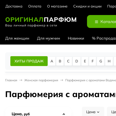
Доставка
Оплата
О магазине
Скидки и акции
Парф
ОРИГИНАЛ
ПАРФЮМ
Катало
Ваш личный парфюмер в сети
Для женщин
Для мужчин
Новинки
% Распрода
ХИТЫ ПРОДАЖ
A
B
C
D
E
F
G
H
Главная
Женская парфюмерия
Парфюмерия с ароматами Водян
Парфюмерия с ароматам
Цена
Це
Цена,
руб