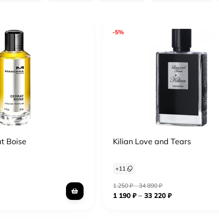
-5%
t Boise
Kilian Love and Tears
+
11
1 250
₽
–
34 890
₽
–
1 190
₽
33 220
₽