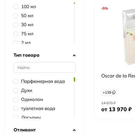
Paco Rabanne
100 мл
-5%
Versace
50 мл
Gucci
30 мл
Attar Collection
75 мл
Creed
2 мл
Dolce&Gabbana
90 мл
Тип товара
Hugo Boss
1.5 мл
Estee Lauder
5 мл
Oscar de la R
Carolina Herrera
10 мл
Парфюмерная вода
Kilian
80 мл
Духи
+
139
Byredo
7.5 мл
Одеколон
Yves Saint Laurent
14 670
₽
150 мл
туалетная вода
от 13 970
₽
Lanvin
15 мл
Лосьоны
Zarkoperfume
20 мл
Наборы
Отливант
Hermes
60 мл