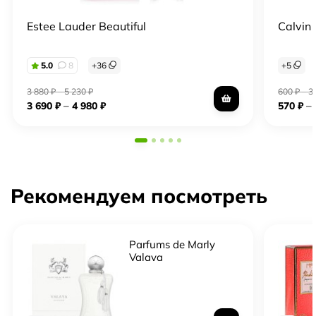
Estee Lauder Beautiful
Calvin 
5.0
8
+
36
+
5
3 880
₽
–
5 230
₽
600
₽
–
3
–
–
3 690
₽
4 980
₽
570
₽
Рекомендуем посмотреть
Parfums de Marly
Valaya