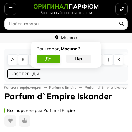
ОРИГИНАЛ
ПАРФЮМ
Ваш личный парфюмер в сети
Москва
Ваш город
Москва
?
A
B
C
D
E
F
G
H
I
J
K
L
ВСЕ БРЕНДЫ
Женская парфюмерия
Parfum d Empire
Parfum d`Empire Iskander
Parfum d`Empire Iskander
Вся парфюмерия Parfum d Empire