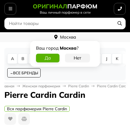
ОРИГИНАЛ
ПАРФЮМ
Ваш личный парфюмер в сети
Москва
Ваш город
Москва
?
A
B
C
D
E
F
G
H
I
J
K
L
ВСЕ БРЕНДЫ
Главная
Женская парфюмерия
Pierre Cardin
Pierre Cardin Cardin
Pierre Cardin Cardin
Вся парфюмерия Pierre Cardin