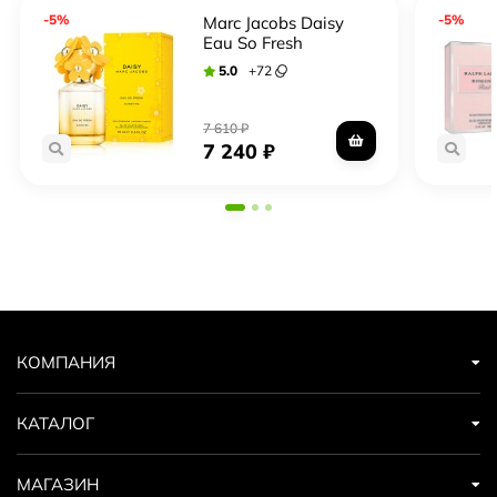
-5%
-5%
Marc Jacobs Daisy
Eau So Fresh
Sunshine 2019
5.0
+
72
7 610
₽
7 240
₽
КОМПАНИЯ
КАТАЛОГ
МАГАЗИН