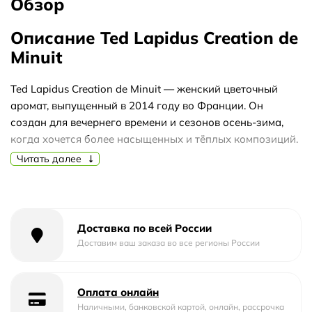
Обзор
Описание Ted Lapidus Creation de
Minuit
Ted Lapidus Creation de Minuit — женский цветочный
аромат, выпущенный в 2014 году во Франции. Он
создан для вечернего времени и сезонов осень-зима,
когда хочется более насыщенных и тёплых композиций.
Аромат относится к цветочному семейству, но его
Читать далее
звучание дополнено фруктовыми и мускусными
оттенками.
Композиция раскрывается постепенно: старт
Доставка по всей России
представлен цветочными нотами, которые придают
Доставим ваш заказа во все регионы России
свежесть и лёгкость. В сердце аромата расцветают
фруктовые ноты, добавляя сладость и сочность. База из
мускуса создаёт тёплый, обволакивающий шлейф,
Оплата онлайн
который делает звучание более глубоким и.
Наличными, банковской картой, онлайн, рассрочка