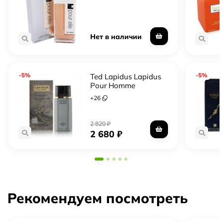
Любителям мускусной базы
Форматы в каталоге
Нет в наличии
Отливант — небольшой объём из оригинального
флакона, чтобы попробовать до полного флакона
Тестер — полноценный флакон, часто без
-5%
-5%
Ted Lapidus Lapidus
Pour Homme
подарочной упаковки, обычно выгоднее
Полный флакон — запечатанный оригинал в
+
26
заводской упаковке
2 820
₽
2 680
₽
Рекомендуем посмотреть