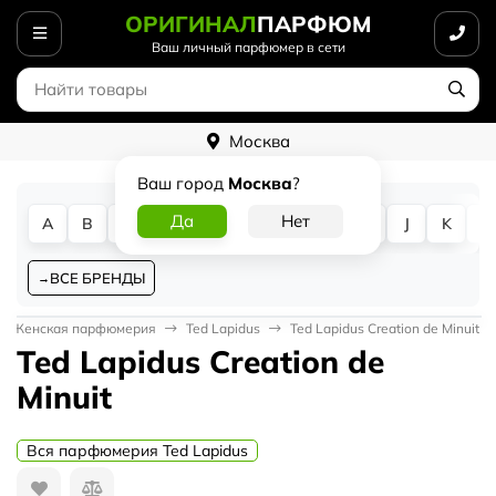
ОРИГИНАЛ
ПАРФЮМ
Ваш личный парфюмер в сети
Москва
Ваш город
Москва
?
A
B
C
D
E
F
G
H
I
J
K
L
ВСЕ БРЕНДЫ
Женская парфюмерия
Ted Lapidus
Ted Lapidus Creation de Minuit
Ted Lapidus Creation de
Minuit
Вся парфюмерия Ted Lapidus