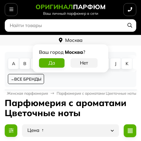
ОРИГИНАЛ
ПАРФЮМ
Ваш личный парфюмер в сети
Москва
Ваш город
Москва
?
A
B
C
D
E
F
G
H
I
J
K
L
ВСЕ БРЕНДЫ
Женская парфюмерия
Парфюмерия с ароматами Цветочные ноты
Парфюмерия с ароматами
Цветочные ноты
Цена