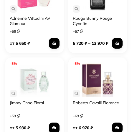
Adrienne Vittadini AV
Rouge Bunny Rouge
Glamour
Cynefin
+
56
+
57
от
–
5 650
₽
5 720
₽
13 970
₽
-5%
-5%
Jimmy Choo Floral
Roberto Cavalli Florence
+
59
+
69
от
от
5 930
₽
6 970
₽