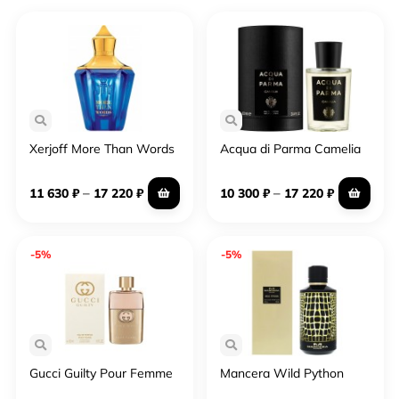
Xerjoff More Than Words
Acqua di Parma Camelia
–
–
11 630
₽
17 220
₽
10 300
₽
17 220
₽
-5%
-5%
Gucci Guilty Pour Femme
Mancera Wild Python