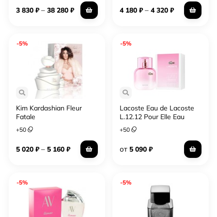
–
–
3 830
₽
38 280
₽
4 180
₽
4 320
₽
-5%
-5%
Kim Kardashian Fleur
Lacoste Eau de Lacoste
Fatale
L.12.12 Pour Elle Eau
Fraiche
+
50
+
50
–
от
5 020
₽
5 160
₽
5 090
₽
-5%
-5%