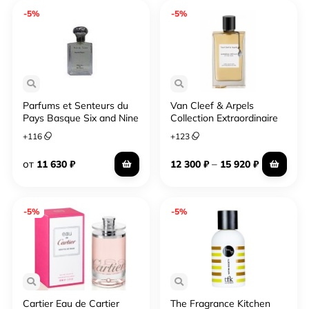
-5%
-5%
Parfums et Senteurs du
Van Cleef & Arpels
Pays Basque Six and Nine
Collection Extraordinaire
Gardenia Petale
+
116
+
123
от
–
11 630
₽
12 300
₽
15 920
₽
-5%
-5%
Cartier Eau de Cartier
The Fragrance Kitchen