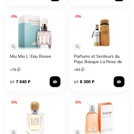
-5%
-5%
Miu Miu L`Eau Rosee
Parfums et Senteurs du
Pays Basque La Rose de
Francois Villon
+
76
+
83
от
от
7 640
₽
8 300
₽
-5%
-5%