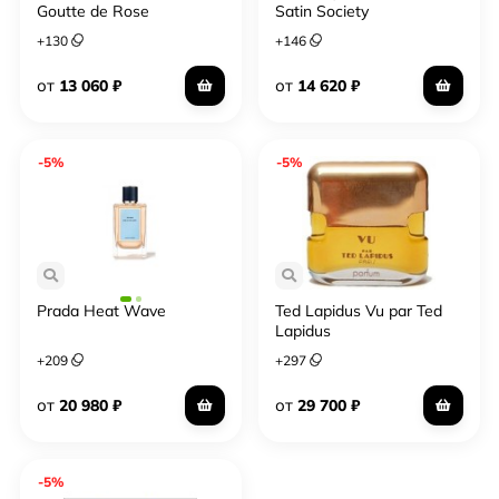
Goutte de Rose
Satin Society
+
130
+
146
от
от
13 060
₽
14 620
₽
-5%
-5%
Prada Heat Wave
Ted Lapidus Vu par Ted
Lapidus
+
209
+
297
от
от
20 980
₽
29 700
₽
-5%