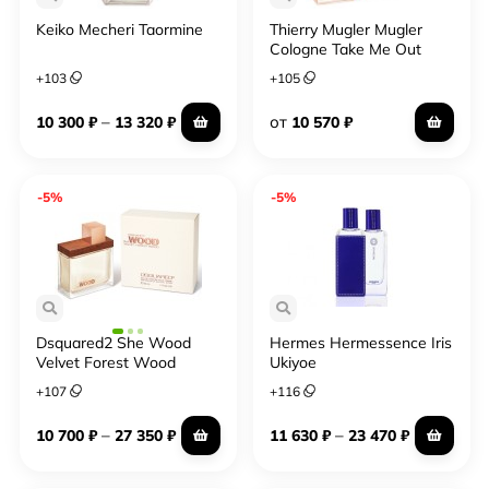
Keiko Mecheri Taormine
Thierry Mugler Mugler
Cologne Take Me Out
+
103
+
105
–
от
10 300
₽
13 320
₽
10 570
₽
-5%
-5%
Dsquared2 She Wood
Hermes Hermessence Iris
Velvet Forest Wood
Ukiyoe
+
107
+
116
–
–
10 700
₽
27 350
₽
11 630
₽
23 470
₽