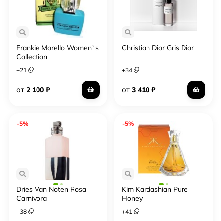
Frankie Morello Women`s
Christian Dior Gris Dior
Collection
+
21
+
34
от
от
2 100
₽
3 410
₽
-5%
-5%
Dries Van Noten Rosa
Kim Kardashian Pure
Carnivora
Honey
+
38
+
41