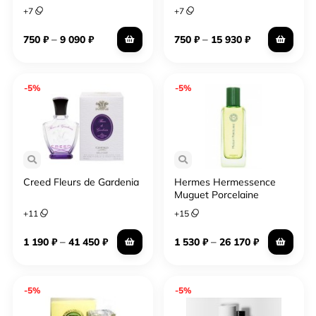
+
7
+
7
–
–
750
₽
9 090
₽
750
₽
15 930
₽
-5%
-5%
Creed Fleurs de Gardenia
Hermes Hermessence
Muguet Porcelaine
+
11
+
15
–
–
1 190
₽
41 450
₽
1 530
₽
26 170
₽
-5%
-5%