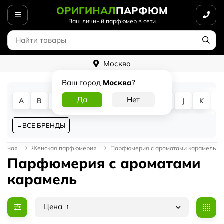
ОРИГИНАЛ
ПАРФЮМ
Ваш личный парфюмер в сети
Москва
Ваш город
Москва
?
A
B
C
D
E
F
G
H
I
J
K
L
ВСЕ БРЕНДЫ
лавная
Женская парфюмерия
Парфюмерия с ароматами карамель
Парфюмерия с ароматами
карамель
Цена