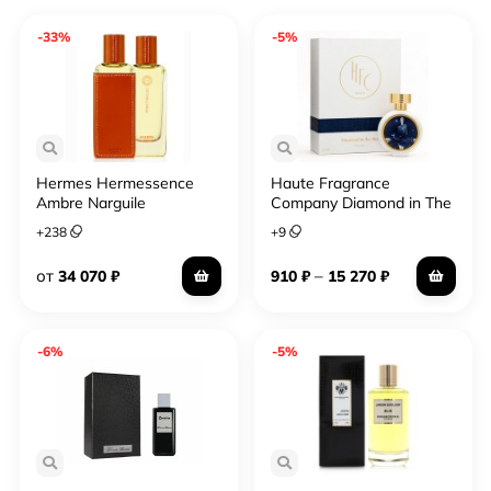
-33%
-5%
Hermes Hermessence
Haute Fragrance
Ambre Narguile
Company Diamond in The
Sky
+
238
+
9
от
–
34 070
₽
910
₽
15 270
₽
-6%
-5%