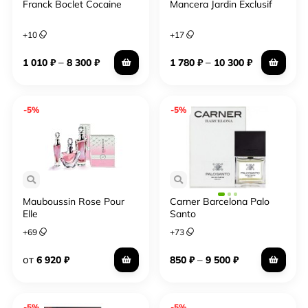
Franck Boclet Cocaine
Mancera Jardin Exclusif
+
10
+
17
–
–
1 010
₽
8 300
₽
1 780
₽
10 300
₽
-5%
-5%
Mauboussin Rose Pour
Carner Barcelona Palo
Elle
Santo
+
69
+
73
от
–
6 920
₽
850
₽
9 500
₽
-5%
-5%