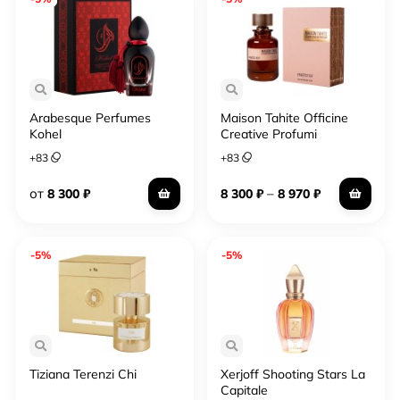
Arabesque Perfumes
Maison Tahite Officine
Kohel
Creative Profumi
Vanextasy
+
83
+
83
от
–
8 300
₽
8 300
₽
8 970
₽
-5%
-5%
Tiziana Terenzi Chi
Xerjoff Shooting Stars La
Capitale