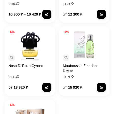
+
104
+
123
–
от
10 300
₽
10 420
₽
12 300
₽
-5%
-5%
Naso Di Raza Cyrano
Mauboussin Emotion
Divine
+
133
+
159
от
от
13 320
₽
15 920
₽
-5%