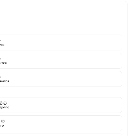

лю

ится

вится
⏰⏰
долго
⏰⏰
го