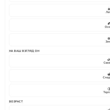
☀
Ле

Осе
❄
Зи
НА ВАШ ВЗГЛЯД ОН

Све

Слад

Терп
ВОЗРАСТ
