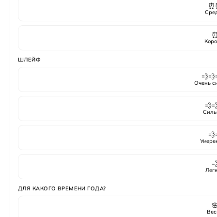
⏰
Сре
Коро
ШЛЕЙФ
💨💨
Очень с
💨
Силь
💨
Умере

Лег
ДЛЯ КАКОГО ВРЕМЕНИ ГОДА?

Вес