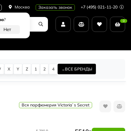
Москва
+7 (495) 021-11-20
Заказать звонок
ва
?
0
W
X
Y
Z
1
2
4
ВСЕ БРЕНДЫ
Вся парфюмерия Victoria`s Secret
5 790
₽