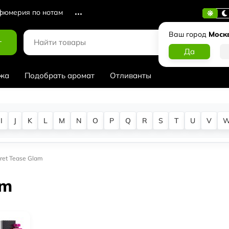
юмерия по нотам
Ваш город
Моск
г
жа
Подобрать аромат
Отливанты
I
J
K
L
M
N
O
P
Q
R
S
T
U
V
cret Tease Glam
am