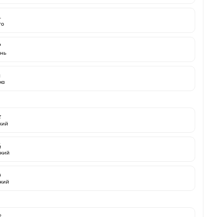
️
то

нь
️
ма

жий

кий

кий
