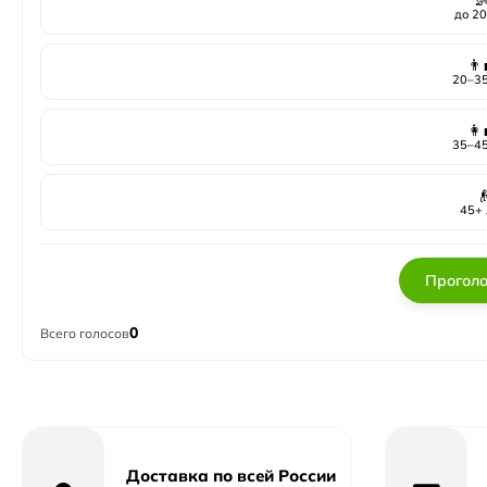
до 20
👨‍
20–35
👩‍
35–45

45+ 
Проголо
0
Всего голосов
Доставка по всей России