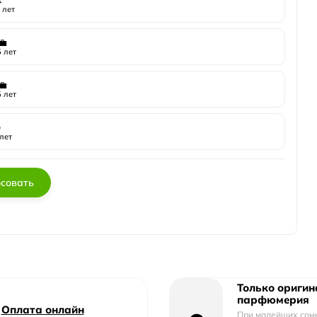
 лет
💼
 лет
💼
 лет

лет
совать
Только ориги
парфюмерия
Оплата онлайн
При малейших сом