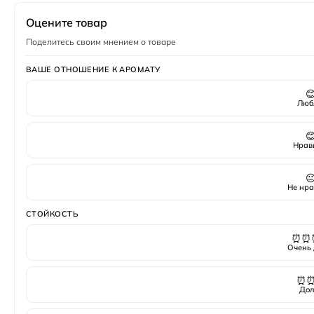
Оцените товар
Поделитесь своим мнением о товаре
ВАШЕ ОТНОШЕНИЕ К АРОМАТУ

Люб

Нрав

Не нра
СТОЙКОСТЬ
⏰⏰
Очень 
⏰
Дол