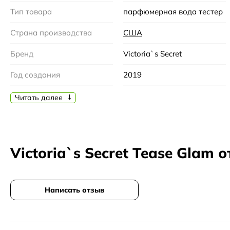
Тип товара
парфюмерная вода тестер
Страна производства
США
Бренд
Victoria`s Secret
Год создания
2019
Пол
Женский
Читать далее
Victoria`s Secret Tease Glam 
Написать отзыв