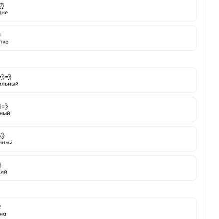
⏰
дне
⏰
тко
💨💨
ильный
💨
ный
💨
нный

кий

на