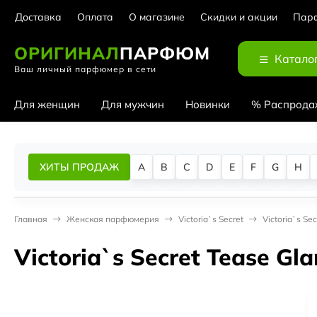
Доставка
Оплата
О магазине
Скидки и акции
Парф
ОРИГИНАЛ
ПАРФЮМ
Катало
Ваш личный парфюмер в сети
Для женщин
Для мужчин
Новинки
% Распрода
ХИТЫ ПРОДАЖ
A
B
C
D
E
F
G
H
Главная
Женская парфюмерия
Victoria`s Secret
Victoria`s Se
Victoria`s Secret Tease Gl