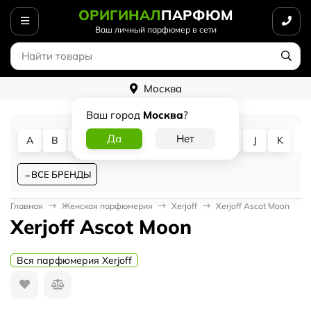
ОРИГИНАЛ
ПАРФЮМ
Ваш личный парфюмер в сети
Москва
Ваш город
Москва
?
A
B
C
D
E
F
G
H
I
J
K
L
ВСЕ БРЕНДЫ
Главная
Женская парфюмерия
Xerjoff
Xerjoff Ascot Moon
Xerjoff Ascot Moon
Вся парфюмерия Xerjoff