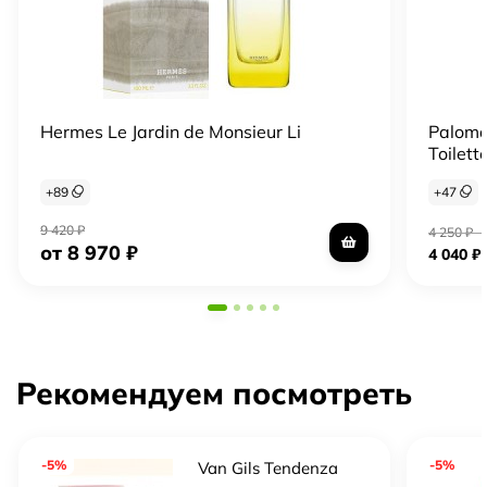
Hermes Le Jardin de Monsieur Li
Paloma
Toilett
+
89
+
47
9 420
₽
4 250
₽
–
от 8 970
₽
4 040
₽
Рекомендуем посмотреть
-5%
-5%
Van Gils Tendenza