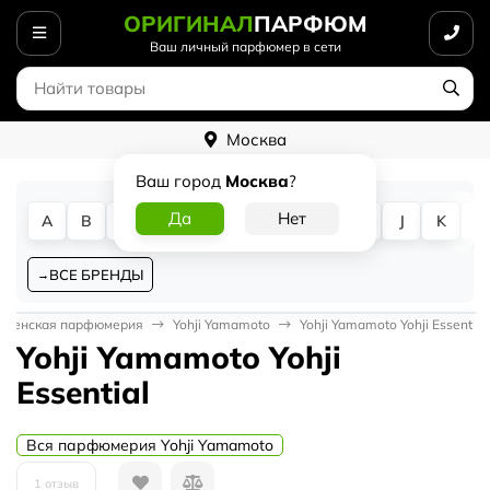
ОРИГИНАЛ
ПАРФЮМ
Ваш личный парфюмер в сети
Москва
Ваш город
Москва
?
A
B
C
D
E
F
G
H
I
J
K
L
ВСЕ БРЕНДЫ
Женская парфюмерия
Yohji Yamamoto
Yohji Yamamoto Yohji Essential
Yohji Yamamoto Yohji
Essential
Вся парфюмерия Yohji Yamamoto
1 отзыв