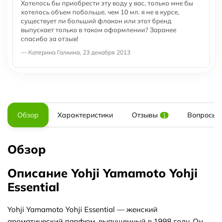
Хотелось бы приобрести эту воду у вас, только мне бы
хотелось объем побольше, чем 10 мл. я не в курсе,
существует ли больший флакон или этот бренд
выпускает только в таком оформлении? Заранее
спасибо за отзыв!
— Катерина Галкина, 23 декабря 2013
Обзор
Характеристики
Отзывы
Вопросы и
1
Обзор
Описание Yohji Yamamoto Yohji
Essential
Yohji Yamamoto Yohji Essential — женский
ароматический парфюм, выпущенный в 1998 году. Он