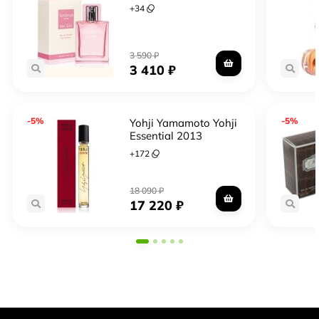
+
34
3 590
₽
3 410
₽
-5%
-5%
Yohji Yamamoto Yohji
Essential 2013
+
172
18 090
₽
17 220
₽