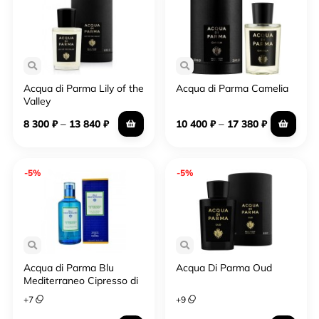
купажах этого семейства сочетаются сандал,
ветивер, пачули, дубовый мох, кедр, можжевельник,
кипарис, сосна, пихта, однако возможны и более
экзотические варианты.
Озоновые (морские), которым свойственны
легкость и непринужденность. Купить мужской
Acqua di Parma Lily of the
Acqua di Parma Camelia
Valley
парфюм этого семейства в интернет-магазине
рекомендуется для летнего использования. Чем
–
–
8 300
₽
13 840
₽
10 400
₽
17 380
₽
жарче – тем непринужденнее должен быть запах, а
древесные ноты как нельзя лучше сохраняют
ощущение свежести.
-5%
-5%
Фужерные. Изначально эта группа ароматов
создавалась специально для представителей
сильного пола. Сочетание свежести и горькости,
пряных нот формировало образ аристократа,
сибарита, успешного человека. Сегодня фужерные
Acqua di Parma Blu
Acqua Di Parma Oud
купажи могут быть и унисекс, но все-тки
Mediterraneo Cipresso di
традиционно чаще "носятся" мужчинами. Ноты
Toscana
+
7
+
9
таких ароматов: лаванда, бергамот, кумарин