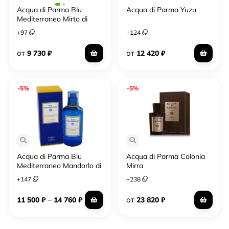
Acqua di Parma Blu
Acqua di Parma Yuzu
Mediterraneo Mirto di
Panarea forte forte
+
97
+
124
от
от
9 730
₽
12 420
₽
-5%
-5%
Acqua di Parma Blu
Acqua di Parma Colonia
Mediterraneo Mandorlo di
Mirra
Sicilia
+
147
+
238
–
от
11 500
₽
14 760
₽
23 820
₽