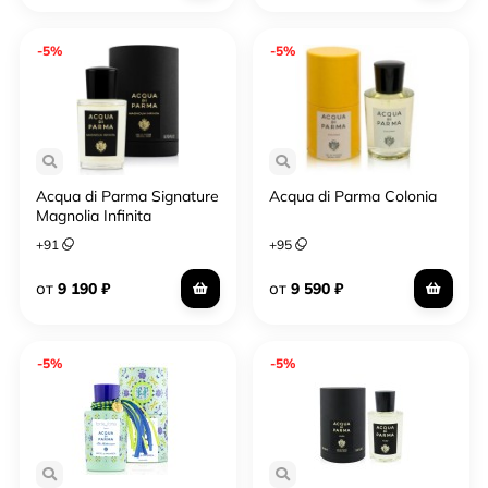
-5%
-5%
Acqua di Parma Signature
Acqua di Parma Colonia
Magnolia Infinita
+
91
+
95
от
от
9 190
₽
9 590
₽
-5%
-5%