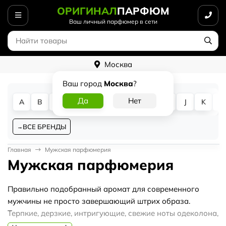
ОРИГИНАЛ
ПАРФЮМ
Ваш личный парфюмер в сети
Москва
Ваш город
Москва
?
A
B
C
D
E
F
G
H
I
J
K
L
ВСЕ БРЕНДЫ
Главная
Мужская парфюмерия
Мужская парфюмерия
Правильно подобранный аромат для современного
мужчины не просто завершающий штрих образа.
Терпкие, дерзкие, интригующие, свежие ноты одеколона,
духов, туалетной воды – это основа имиджа. Именно по