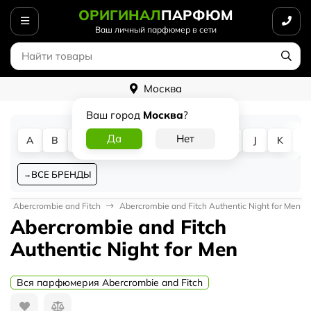
ОРИГИНАЛ
ПАРФЮМ
Ваш личный парфюмер в сети
Москва
Ваш город
Москва
?
A
B
C
D
E
F
G
H
I
J
K
L
ВСЕ БРЕНДЫ
Abercrombie and Fitch
Abercrombie and Fitch Authentic Night for Men
Abercrombie and Fitch
Authentic Night for Men
Вся парфюмерия Abercrombie and Fitch