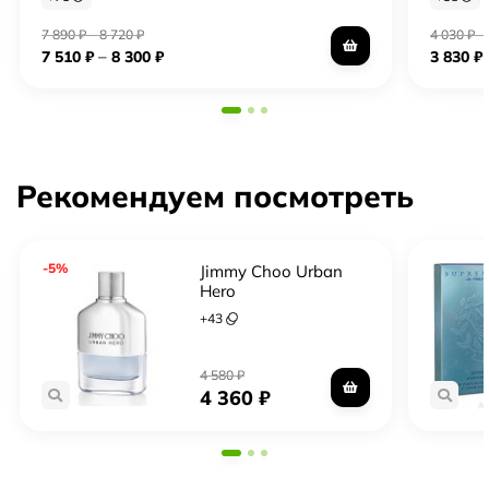
7 890
₽
–
8 720
₽
4 030
₽
–
–
7 510
₽
8 300
₽
3 830
₽
Рекомендуем посмотреть
-5%
Jimmy Choo Urban
Hero
+
43
4 580
₽
4 360
₽