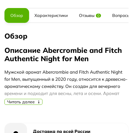
Обзор
Характеристики
Отзывы
Вопросы и
0
Обзор
Описание Abercrombie and Fitch
Authentic Night for Men
Мужской аромат Abercrombie and Fitch Authentic Night
for Men, выпущенный в 2020 году, относится к древесно-
ароматическому семейству. Он создан для вечернего
времени и подходит для весны, лета и осени. Аромат
отличается свежим и динамичным характером, что
Читать далее
делает его универсальным выбором для тёплого
времени года.
Композиция строится на ароматических нотах, которые
Доставка по всей России
раскрываются постепенно: старт звучит свежо и пряно,