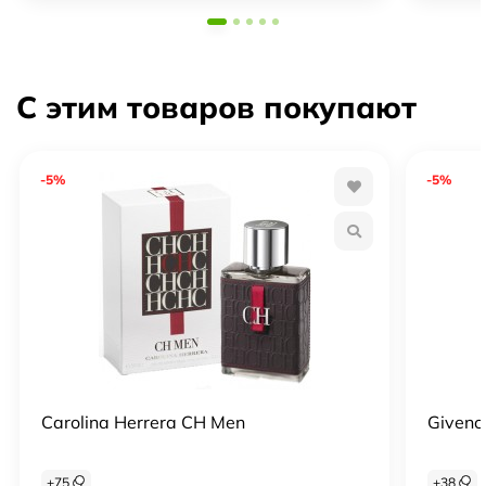
С этим товаров покупают
-5%
-5%
Carolina Herrera CH Men
Givenc
+
75
+
38